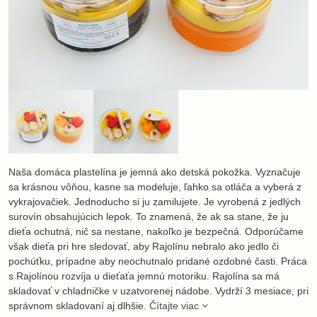
Naša domáca plastelína je jemná ako detská pokožka. Vyznačuje
sa krásnou vôňou, kasne sa modeluje, ľahko sa otláča a vyberá z
vykrajovačiek. Jednoducho si ju zamilujete. Je vyrobená z jedlých
surovín obsahujúcich lepok. To znamená, že ak sa stane, že ju
dieťa ochutná, nič sa nestane, nakoľko je bezpečná. Odporúčame
však dieťa pri hre sledovať, aby Rajolínu nebralo ako jedlo či
pochúťku, prípadne aby neochutnalo pridané ozdobné časti. Práca
s Rajolínou rozvíja u dieťaťa jemnú motoriku. Rajolína sa má
skladovať v chladničke v uzatvorenej nádobe. Vydrží 3 mesiace, pri
správnom skladovaní aj dlhšie.
Čítajte viac