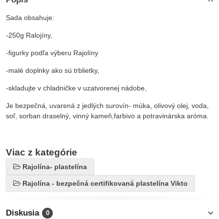
Sada obsahuje:
-250g Ralojíny,
-figurky podľa výberu Rajolíny
-malé doplnky ako sú trblietky,
-skladujte v chladničke v uzatvorenej nádobe,
Je bezpečná, uvarená z jedlých surovín- múka, olivový olej, voda,
soľ, sorban draselný, vinný kameň,farbivo a potravinárska aróma.
Viac z kategórie
Rajolína- plastelína
Rajolína - bezpečná certifikovaná plastelína Vikto
Diskusia
0