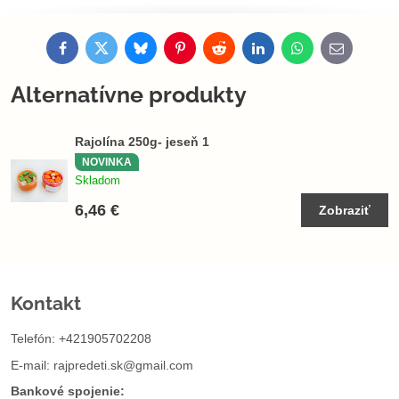
Facebook
Twitter
Bluesky
Pinterest
Reddit
LinkedIn
WhatsApp
E-
mail
Alternatívne produkty
Rajolína 250g- jeseň 1
NOVINKA
Skladom
6,46 €
Zobraziť
Kontakt
Telefón: +421905702208
E-mail:
rajpredeti.sk@gmail.com
Bankové spojenie: