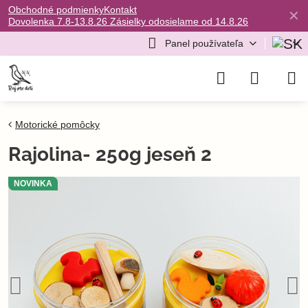
Obchodné podmienky
Kontakt
✕
Dovolenka 7.8-13.8.26 Zásielky odosielame od 14.8.26
Panel používateľa
Motorické pomôcky
Rajolina- 250g jeseň 2
NOVINKA