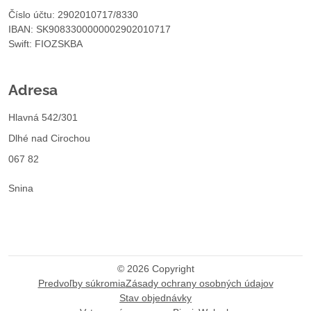
Číslo účtu: 2902010717/8330
IBAN: SK9083300000002902010717
Swift: FIOZSKBA
Adresa
Hlavná 542/301
Dlhé nad Cirochou
067 82
Snina
©
2026
Copyright
Predvoľby súkromia
Zásady ochrany osobných údajov
Stav objednávky