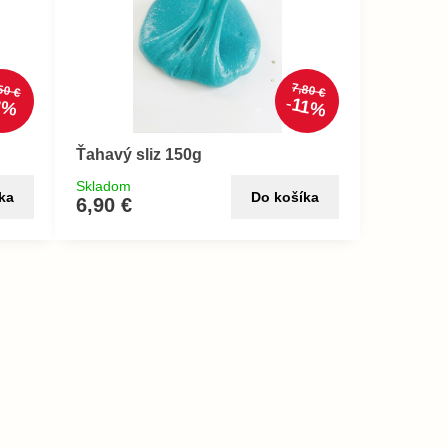
50 €
7,80 €
11%
8%
Ťahavý sliz 150g
Skladom
ka
Do košíka
6,90 €