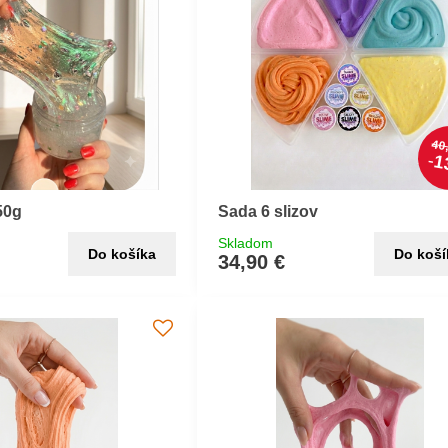
40
1
150g
Sada 6 slizov
Skladom
Do košíka
Do koší
34,90 €