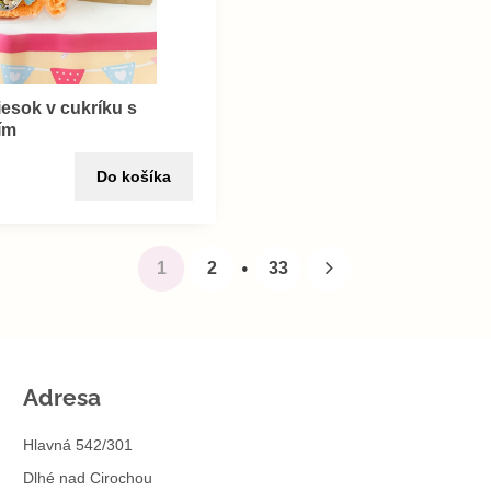
iesok v cukríku s
ím
Do košíka
1
2
33
Adresa
Hlavná 542/301
Dlhé nad Cirochou