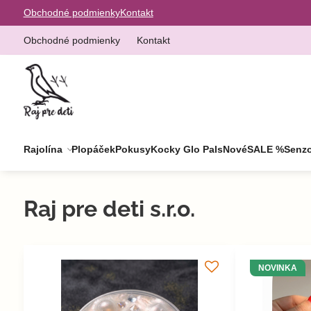
Obchodné podmienky
Kontakt
Obchodné podmienky
Kontakt
Rajolína
Plopáček
Pokusy
Kocky Glo Pals
Nové
SALE %
Senzo
Raj pre deti s.r.o.
NOVINKA