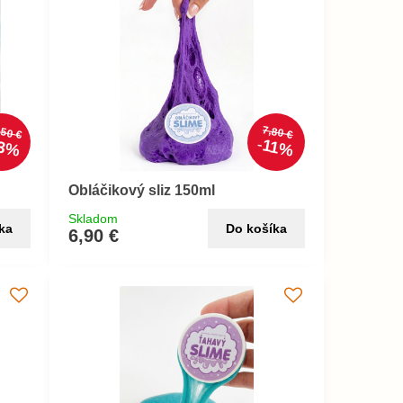
,50 €
7,80 €
3%
11%
Obláčikový sliz 150ml
Skladom
ka
Do košíka
6,90 €