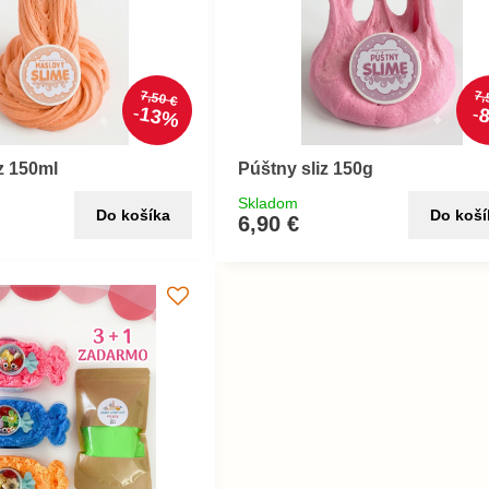
7,50 €
7,
13%
z 150ml
Púštny sliz 150g
Skladom
Do košíka
Do koší
6,90 €