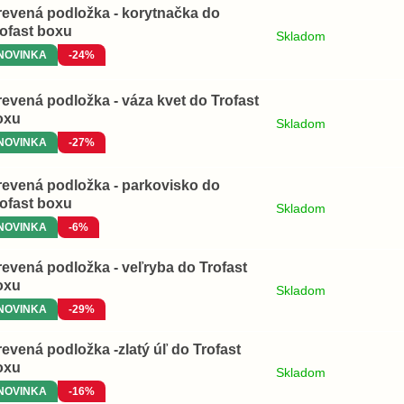
revená podložka - korytnačka do
rofast boxu
Skladom
NOVINKA
-24%
evená podložka - váza kvet do Trofast
oxu
Skladom
NOVINKA
-27%
revená podložka - parkovisko do
rofast boxu
Skladom
NOVINKA
-6%
evená podložka - veľryba do Trofast
oxu
Skladom
NOVINKA
-29%
evená podložka -zlatý úľ do Trofast
oxu
Skladom
NOVINKA
-16%