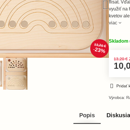
flisat. Vď
využiť na
kvetov ale
viac
Skladom
13,20 €
23%
13,20 €
10,
Pridať
Výrobca:
Ra
Popis
Diskusi