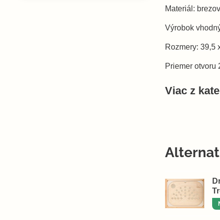
Materiál: brezo
Výrobok vhodný
Rozmery: 39,5 
Priemer otvoru 
Viac z kat
Alterna
D
T