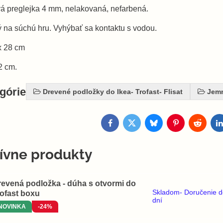
vá preglejka 4 mm, nelakovaná, nefarbená.
 na súchú hru. Vyhýbať sa kontaktu s vodou.
x 28 cm
2 cm.
egórie
Drevené podložky do Ikea- Trofast- Flisat
Jemn
Facebook
Twitter
Bluesky
Pinterest
Reddit
L
tívne produkty
revená podložka - dúha s otvormi do
Skladom- Doručenie d
rofast boxu
dní
NOVINKA
-24%