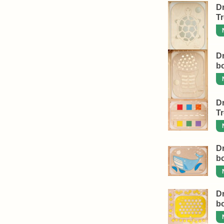
D
T
Dr
b
D
T
Dr
b
Dr
b