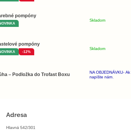
arebné pompóny
Skladom
NOVINKA
astelové pompóny
Skladom
NOVINKA
-12%
NA OBJEDNÁVKU- Ak si
úha – Podložka do Trofast Boxu
napíšte nám.
Adresa
Hlavná 542/301