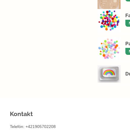
F
P
D
Kontakt
Telefón: +421905702208