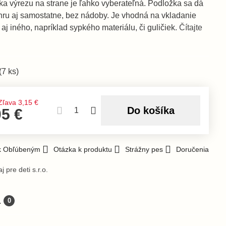
aka výrezu na strane je ľahko vyberateľná. Podložka sa dá
 hru aj samostatne, bez nádoby. Je vhodná na vkladanie
 aj iného, napríklad sypkého materiálu, či guličiek.
Čítajte
(
7
ks)
Zľava
3,15 €
Do košíka
05 €
 k Obľúbeným
Otázka k produktu
Strážny pes
Doručenia
j pre deti s.r.o.
a
0