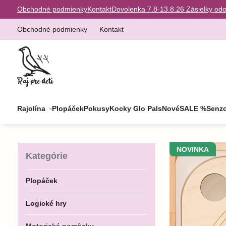
Obchodné podmienky
Kontakt
Dovolenka 7.8-13.8.26 Zásielky od
Obchodné podmienky
Kontakt
Rajolína
Plopáček
Pokusy
Kocky Glo Pals
Nové
SALE %
Senzo
NOVINKA
Kategórie
Plopáček
Logické hry