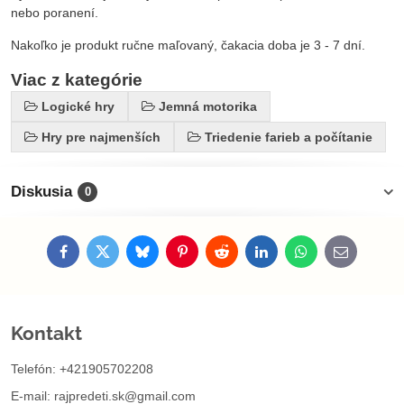
nebo poranení.
Nakoľko je produkt ručne maľovaný, čakacia doba je 3 - 7 dní.
Viac z kategórie
Logické hry
Jemná motorika
Hry pre najmenších
Triedenie farieb a počítanie
Diskusia
0
Facebook
Twitter
Bluesky
Pinterest
Reddit
LinkedIn
WhatsApp
E-
mail
Kontakt
Telefón: +421905702208
E-mail:
rajpredeti.sk@gmail.com