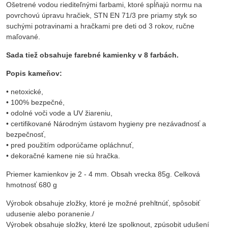
Ošetrené vodou riediteľnými farbami, ktoré spĺňajú normu na
povrchovú úpravu hračiek, STN EN 71/3 pre priamy styk so
suchými potravinami a hračkami pre deti od 3 rokov, ručne
maľované.
Sada tiež obsahuje farebné kamienky v 8 farbách.
Popis kameňov:
• netoxické,
• 100% bezpečné,
• odolné voči vode a UV žiareniu,
• certifikované Národným ústavom hygieny pre nezávadnosť a
bezpečnosť,
• pred použitím odporúčame opláchnuť,
• dekoračné kamene nie sú hračka.
Priemer kamienkov je 2 - 4 mm. Obsah vrecka 85g. Celková
hmotnosť 680 g
Výrobok obsahuje zložky, ktoré je možné prehltnúť, spôsobiť
udusenie alebo poranenie./
Výrobek obsahuje složky, které lze spolknout, zpúsobit udušení