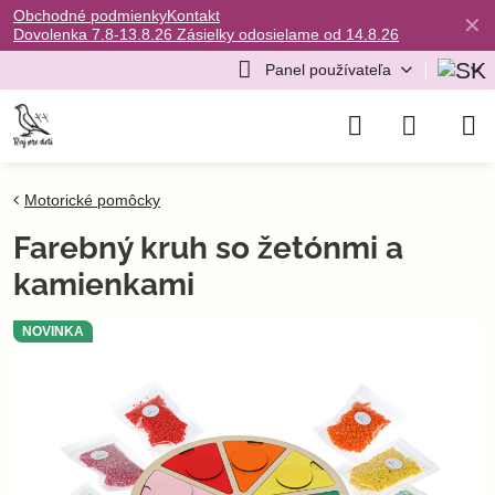
Obchodné podmienky
Kontakt
✕
Dovolenka 7.8-13.8.26 Zásielky odosielame od 14.8.26
Panel používateľa
Motorické pomôcky
Farebný kruh so žetónmi a
kamienkami
NOVINKA