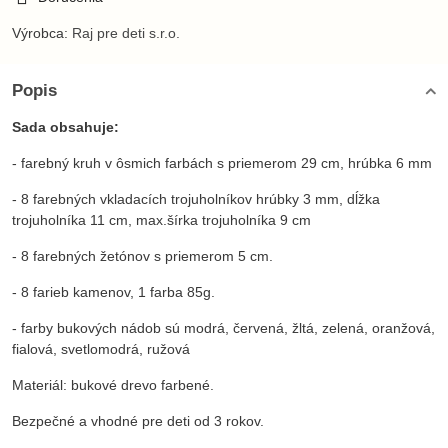
Výrobca:
Raj pre deti s.r.o.
Popis
Sada obsahuje:
- farebný kruh v ôsmich farbách s priemerom 29 cm, hrúbka 6 mm
- 8 farebných vkladacích trojuholníkov hrúbky 3 mm, dĺžka
trojuholníka 11 cm, max.šírka trojuholníka 9 cm
- 8 farebných žetónov s priemerom 5 cm.
- 8 farieb kamenov, 1 farba 85g.
- farby bukových nádob sú modrá, červená, žltá, zelená, oranžová,
fialová, svetlomodrá, ružová
Materiál: bukové drevo farbené.
Bezpečné a vhodné pre deti od 3 rokov.