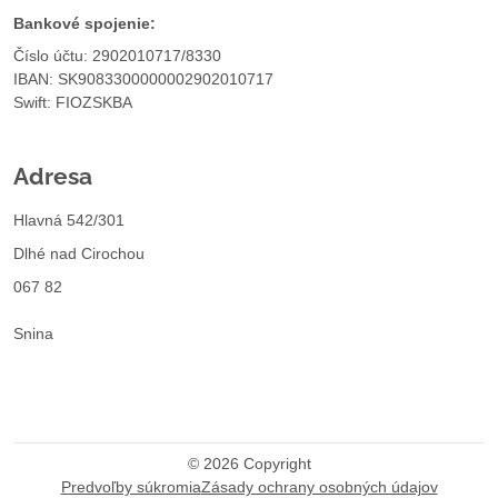
Bankové spojenie:
Číslo účtu: 2902010717/8330
IBAN: SK9083300000002902010717
Swift: FIOZSKBA
Adresa
Hlavná 542/301
Dlhé nad Cirochou
067 82
Snina
©
2026
Copyright
Predvoľby súkromia
Zásady ochrany osobných údajov