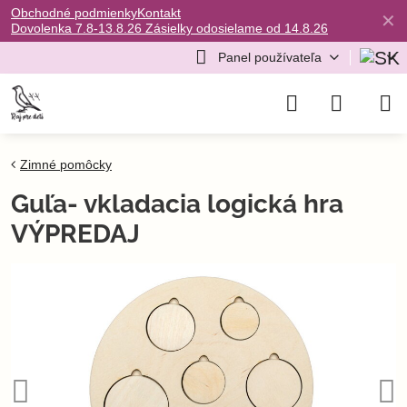
Obchodné podmienky
Kontakt
✕
Dovolenka 7.8-13.8.26 Zásielky odosielame od 14.8.26
Panel používateľa
Zimné pomôcky
Guľa- vkladacia logická hra
VÝPREDAJ