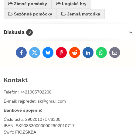
Zimné pomôcky
Logické hry
Sezónné pomôcky
Jemná motorika
Diskusia
0
Facebook
Twitter
Bluesky
Pinterest
Reddit
LinkedIn
WhatsApp
E-
mail
Kontakt
Telefón: +421905702208
E-mail:
rajpredeti.sk@gmail.com
Bankové spojenie:
Číslo účtu: 2902010717/8330
IBAN: SK9083300000002902010717
Swift: FIOZSKBA