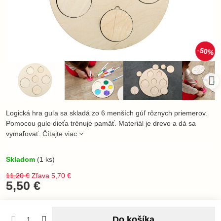
50%
Logická hra guľa sa skladá zo 6 menších gúľ rôznych priemerov.
Pomocou gule dieťa trénuje pamäť. Materiál je drevo a dá sa
vymaľovať.
Čítajte viac
Skladom
(
1
ks)
11,20 €
Zľava
5,70 €
5,50 €
Do košíka