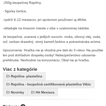
-250g bezpečnej Rajolíny,
- figúrka čertice,
-vydrží 6-12 mesiacov, pri správnom používaní aj dlhšie,
-skladujte na tmavom mieste v izbe v uzatvorenej nádobe.
Je bezpečná, uvarená z jedlých surovín- múka, olivový olej, voda,
soľ, sorban draselný, vinný kameň,farbivo a potravinárska aróma.
Upozornenie: Hračka nie je vhodná pre deti do 3 rokov. Na použitie
len pod dohľadom dospelej osoby! Nebezpečenstvo udusenia-
prehltnutia. Nevhodné na konzumáciu. Obal nie je hračka.
Viac z kategórie
Rajolína- plastelína
Rajolína - bezpečná certifikovaná plastelína Vikto
Novinky
Hit Mesiaca