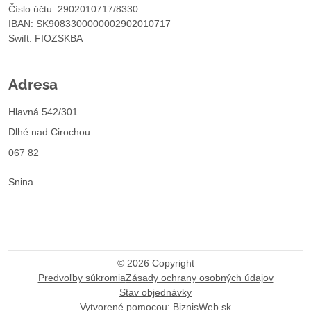
Číslo účtu: 2902010717/8330
IBAN: SK9083300000002902010717
Swift: FIOZSKBA
Adresa
Hlavná 542/301
Dlhé nad Cirochou
067 82
Snina
©
2026
Copyright
Predvoľby súkromia
Zásady ochrany osobných údajov
Stav objednávky
Vytvorené pomocou:
BiznisWeb.sk