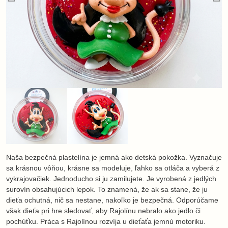
Naša bezpečná plastelína je jemná ako detská pokožka. Vyznačuje
sa krásnou vôňou, krásne sa modeluje, ľahko sa otláča a vyberá z
vykrajovačiek. Jednoducho si ju zamilujete. Je vyrobená z jedlých
surovín obsahujúcich lepok. To znamená, že ak sa stane, že ju
dieťa ochutná, nič sa nestane, nakoľko je bezpečná. Odporúčame
však dieťa pri hre sledovať, aby Rajolínu nebralo ako jedlo či
pochúťku. Práca s Rajolínou rozvíja u dieťaťa jemnú motoriku.