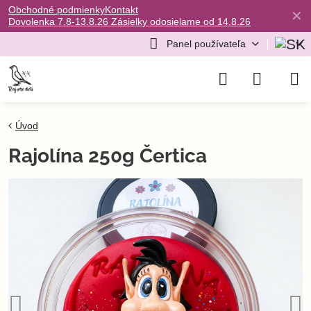
Obchodné podmienky
Kontakt
✕
Dovolenka 7.8-13.8.26 Zásielky odosielame od 14.8.26
Panel používateľa
Úvod
Rajolína 250g Čertica