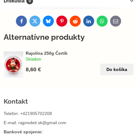
Diskusia
0
Facebook
Twitter
Bluesky
Pinterest
Reddit
LinkedIn
WhatsApp
E-
mail
Alternatívne produkty
Rajolína 250g Čertík
Skladom
8,60 €
Do košíka
Kontakt
Telefón: +421905702208
E-mail:
rajpredeti.sk@gmail.com
Bankové spojenie: