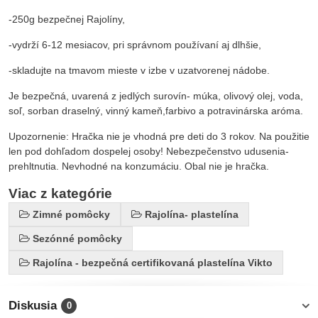
-250g bezpečnej Rajolíny,
-vydrží 6-12 mesiacov, pri správnom používaní aj dlhšie,
-skladujte na tmavom mieste v izbe v uzatvorenej nádobe.
Je bezpečná, uvarená z jedlých surovín- múka, olivový olej, voda,
soľ, sorban draselný, vinný kameň,farbivo a potravinárska aróma.
Upozornenie: Hračka nie je vhodná pre deti do 3 rokov. Na použitie
len pod dohľadom dospelej osoby! Nebezpečenstvo udusenia-
prehltnutia. Nevhodné na konzumáciu. Obal nie je hračka.
Viac z kategórie
Zimné pomôcky
Rajolína- plastelína
Sezónné pomôcky
Rajolína - bezpečná certifikovaná plastelína Vikto
Diskusia
0