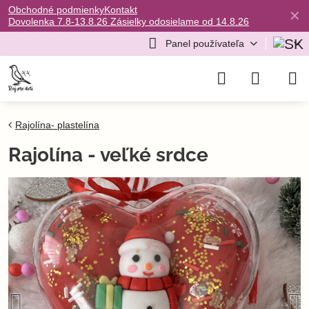
Obchodné podmienky
Kontakt
✕
Dovolenka 7.8-13.8.26 Zásielky odosielame od 14.8.26
Panel používateľa
Rajolína- plastelína
Rajolína - veľké srdce