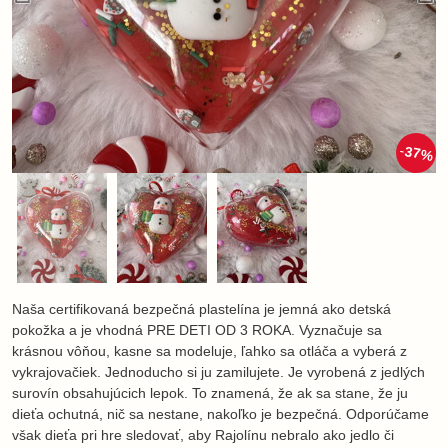
37%
Naša certifikovaná bezpečná plastelína je jemná ako detská
pokožka a je vhodná PRE DETI OD 3 ROKA. Vyznačuje sa
krásnou vôňou, kasne sa modeluje, ľahko sa otláča a vyberá z
vykrajovačiek. Jednoducho si ju zamilujete. Je vyrobená z jedlých
surovín obsahujúcich lepok. To znamená, že ak sa stane, že ju
dieťa ochutná, nič sa nestane, nakoľko je bezpečná. Odporúčame
však dieťa pri hre sledovať, aby Rajolínu nebralo ako jedlo či