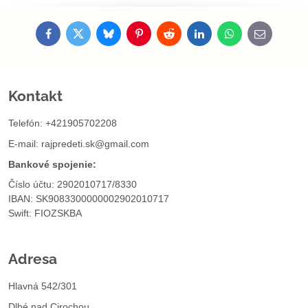
Facebook
Twitter
Bluesky
Pinterest
Reddit
LinkedIn
WhatsApp
E-
mail
Kontakt
Telefón: +421905702208
E-mail:
rajpredeti.sk@gmail.com
Bankové spojenie:
Číslo účtu: 2902010717/8330
IBAN: SK9083300000002902010717
Swift: FIOZSKBA
Adresa
Hlavná 542/301
Dlhé nad Cirochou