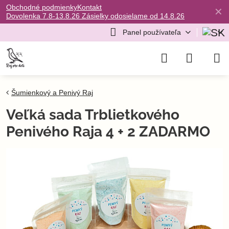
Obchodné podmienky
Kontakt
✕
Dovolenka 7.8-13.8.26 Zásielky odosielame od 14.8.26
Panel používateľa
Šumienkový a Penivý Raj
Veľká sada Trblietkového
Penivého Raja 4 + 2 ZADARMO