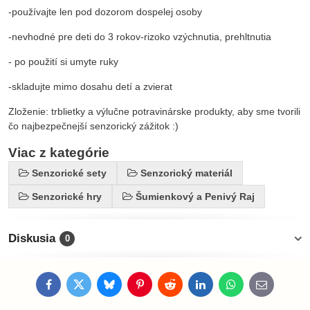
-používajte len pod dozorom dospelej osoby
-nevhodné pre deti do 3 rokov-rizoko vzýchnutia, prehltnutia
- po použití si umyte ruky
-skladujte mimo dosahu detí a zvierat
Zloženie: trblietky a výlučne potravinárske produkty, aby sme tvorili
čo najbezpečnejší senzorický zážitok :)
Viac z kategórie
Senzorické sety
Senzorický materiál
Senzorické hry
Šumienkový a Penivý Raj
Diskusia
0
Facebook
Twitter
Bluesky
Pinterest
Reddit
LinkedIn
WhatsApp
E-
mail