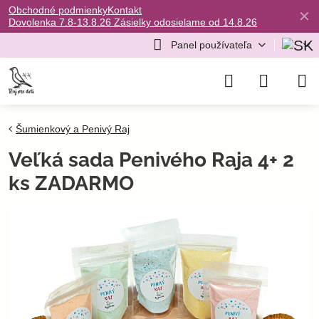
Obchodné podmienky
Kontakt
✕
Dovolenka 7.8-13.8.26 Zásielky odosielame od 14.8.26
Panel používateľa
Šumienkový a Penivý Raj
Veľká sada Penivého Raja 4+ 2
ks ZADARMO