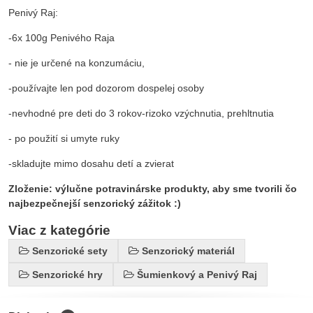
Penivý Raj:
-6x 100g Penivého Raja
- nie je určené na konzumáciu,
-používajte len pod dozorom dospelej osoby
-nevhodné pre deti do 3 rokov-rizoko vzýchnutia, prehltnutia
- po použití si umyte ruky
-skladujte mimo dosahu detí a zvierat
Zloženie: výlučne potravinárske produkty, aby sme tvorili čo
najbezpečnejší senzorický zážitok :)
Viac z kategórie
Senzorické sety
Senzorický materiál
Senzorické hry
Šumienkový a Penivý Raj