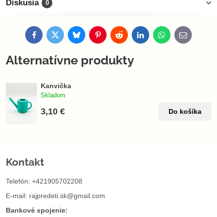
Diskusia
0
Facebook
Twitter
Bluesky
Pinterest
Reddit
LinkedIn
WhatsApp
E-
mail
Alternatívne produkty
Kanvička
Skladom
3,10 €
Do košíka
Kontakt
Telefón: +421905702208
E-mail:
rajpredeti.sk@gmail.com
Bankové spojenie: