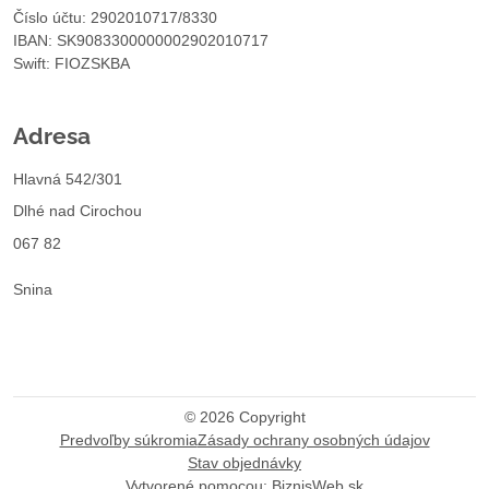
Číslo účtu: 2902010717/8330
IBAN: SK9083300000002902010717
Swift: FIOZSKBA
Adresa
Hlavná 542/301
Dlhé nad Cirochou
067 82
Snina
©
2026
Copyright
Predvoľby súkromia
Zásady ochrany osobných údajov
Stav objednávky
Vytvorené pomocou:
BiznisWeb.sk