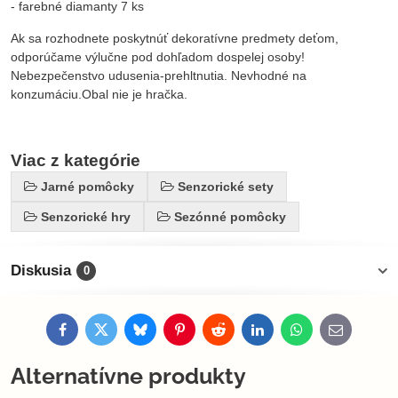
- farebné diamanty 7 ks
Ak sa rozhodnete poskytnúť dekoratívne predmety deťom,
odporúčame výlučne pod dohľadom dospelej osoby!
Nebezpečenstvo udusenia-prehltnutia. Nevhodné na
konzumáciu.Obal nie je hračka.
Viac z kategórie
Jarné pomôcky
Senzorické sety
Senzorické hry
Sezónné pomôcky
Diskusia
0
Facebook
Twitter
Bluesky
Pinterest
Reddit
LinkedIn
WhatsApp
E-
mail
Alternatívne produkty