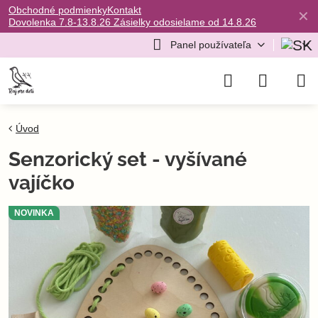
Obchodné podmienky
Kontakt
✕
Dovolenka 7.8-13.8.26 Zásielky odosielame od 14.8.26
Panel používateľa
Úvod
Senzorický set - vyšívané
vajíčko
NOVINKA