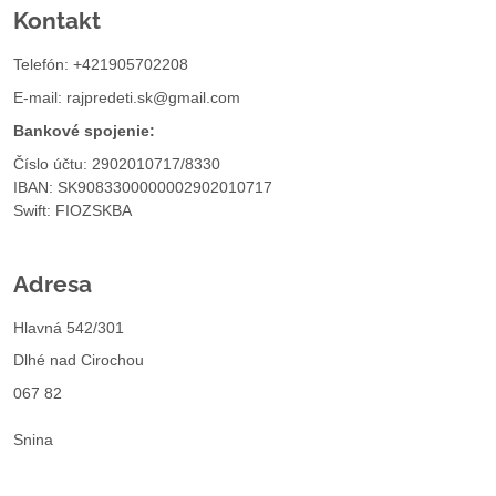
Kontakt
Telefón: +421905702208
E-mail:
rajpredeti.sk@gmail.com
Bankové spojenie:
Číslo účtu: 2902010717/8330
IBAN: SK9083300000002902010717
Swift: FIOZSKBA
Adresa
Hlavná 542/301
Dlhé nad Cirochou
067 82
Snina