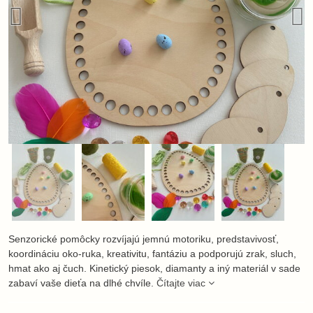
Senzorické pomôcky rozvíjajú jemnú motoriku, predstavivosť,
koordináciu oko-ruka, kreativitu, fantáziu a podporujú zrak, sluch,
hmat ako aj čuch. Kinetický piesok, diamanty a iný materiál v sade
zabaví vaše dieťa na dlhé chvíle.
Čítajte viac