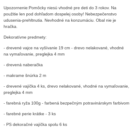
Upozornenie:Pomôcky niesú vhodné pre deti do 3 rokov. Na
použitie len pod dohľadom dospelej osoby! Nebezpečenstvo
udusenia-prehltnutia. Nevhodné na konzumáciu. Obal nie je
hračka.
Dekoratívne predmety:
- drevené vajce na vyšívanie 19 cm - drevo nelakované, vhodné
na vymaľovanie, preglejka 4 mm
- drevená naberačka
- makrame šnúrka 2 m
- drevené vajíčka 4 ks, drevo nelakované, vhodné na vymaľovanie,
preglejka 4 mm
- farebná ryža 100g - farbená bezpečným potravinárskym farbivom
- farebné perie krátke - 3 ks
- PS dekoračné vajíčka spolu 6 ks