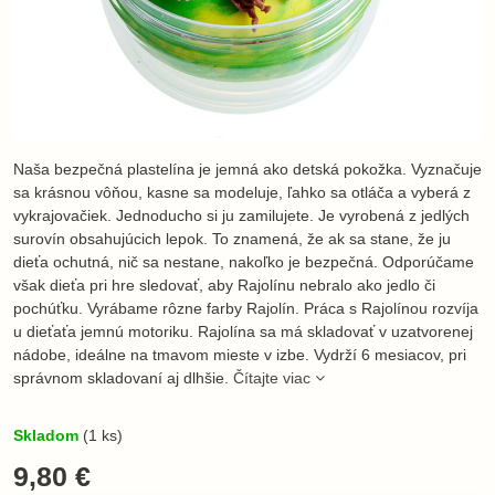
Naša bezpečná plastelína je jemná ako detská pokožka. Vyznačuje
sa krásnou vôňou, kasne sa modeluje, ľahko sa otláča a vyberá z
vykrajovačiek. Jednoducho si ju zamilujete. Je vyrobená z jedlých
surovín obsahujúcich lepok. To znamená, že ak sa stane, že ju
dieťa ochutná, nič sa nestane, nakoľko je bezpečná. Odporúčame
však dieťa pri hre sledovať, aby Rajolínu nebralo ako jedlo či
pochúťku. Vyrábame rôzne farby Rajolín. Práca s Rajolínou rozvíja
u dieťaťa jemnú motoriku. Rajolína sa má skladovať v uzatvorenej
nádobe, ideálne na tmavom mieste v izbe. Vydrží 6 mesiacov, pri
správnom skladovaní aj dlhšie.
Čítajte viac
Skladom
(
1
ks)
9,80 €