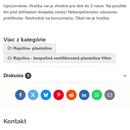
Upozornenie: Hračka nie je vhodná pre deti do 3 rokov. Na použitie
len pod dohľadom dospelej osoby! Nebezpečenstvo udusenia-
prehltnutia. Nevhodné na konzumáciu. Obal nie je hračka.
Viac z kategórie
Rajolína- plastelína
Rajolína - bezpečná certifikovaná plastelína Vikto
Diskusia
0
Facebook
Twitter
Bluesky
Pinterest
Reddit
LinkedIn
WhatsApp
E-
mail
Kontakt