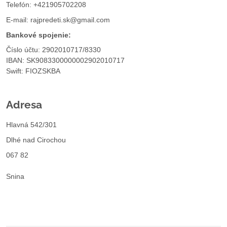
Telefón: +421905702208
E-mail:
rajpredeti.sk@gmail.com
Bankové spojenie:
Číslo účtu: 2902010717/8330
IBAN: SK9083300000002902010717
Swift: FIOZSKBA
Adresa
Hlavná 542/301
Dlhé nad Cirochou
067 82
Snina