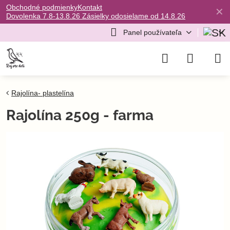
Obchodné podmienky
Kontakt
✕
Dovolenka 7.8-13.8.26 Zásielky odosielame od 14.8.26
Panel používateľa
Rajolína- plastelína
Rajolína 250g - farma