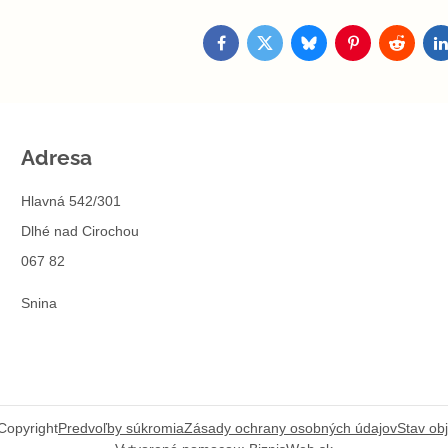
Facebook
Twitter
Bluesky
Pinterest
Reddit
L
Adresa
Hlavná 542/301
Dlhé nad Cirochou
067 82
Snina
Copyright
Predvoľby súkromia
Zásady ochrany osobných údajov
Stav ob