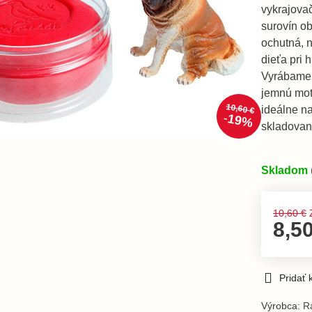
vykrajovač
surovín ob
ochutná, 
dieťa pri 
Vyrábame r
jemnú mot
10,60 €
ideálne n
19%
skladovaní
Skladom
10,60 €
8,5
Pridať
Výrobca:
Ra