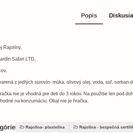
Popis
Diskusi
 Rajolíny,
nardín Safari LTD,
cov,
arená z jedlých surovín- múka, olivový olej, voda, soľ, sorban 
ačka nie je vhodná pre deti do 3 rokov. Na použitie len pod 
vhodné na konzumáciu. Obal nie je hračka.
egórie
Rajolína- plastelína
Rajolína - bezpečná certif