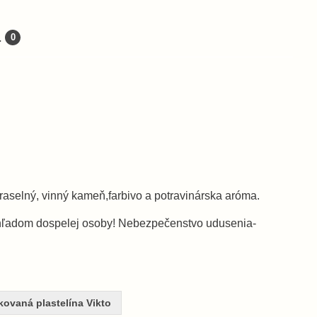
a
0
draselný, vinný kameň,farbivo a potravinárska aróma.
dohľadom dospelej osoby! Nebezpečenstvo udusenia-
ikovaná plastelína Vikto