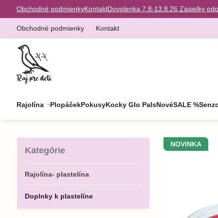
Obchodné podmienky
Kontakt
Dovolenka 7.8-13.8.26 Zásielky od
Obchodné podmienky
Kontakt
Rajolína
Plopáček
Pokusy
Kocky Glo Pals
Nové
SALE %
Senzo
NOVINKA
Kategórie
Rajolína- plastelína
Doplnky k plastelíne