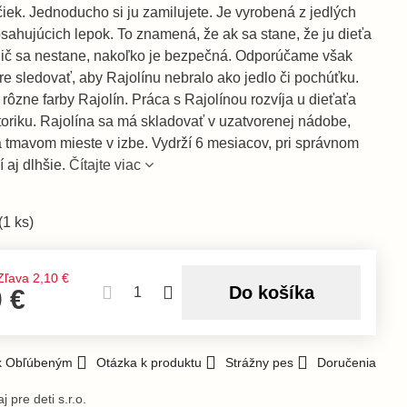
iek. Jednoducho si ju zamilujete. Je vyrobená z jedlých
sahujúcich lepok. To znamená, že ak sa stane, že ju dieťa
nič sa nestane, nakoľko je bezpečná. Odporúčame však
hre sledovať, aby Rajolínu nebralo ako jedlo či pochúťku.
ôzne farby Rajolín. Práca s Rajolínou rozvíja u dieťaťa
oriku. Rajolína sa má skladovať v uzatvorenej nádobe,
a tmavom mieste v izbe. Vydrží 6 mesiacov, pri správnom
 aj dlhšie.
Čítajte viac
(
1
ks)
Zľava
2,10 €
Do košíka
0 €
 k Obľúbeným
Otázka k produktu
Strážny pes
Doručenia
j pre deti s.r.o.