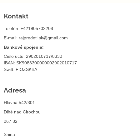
Kontakt
Telefón: +421905702208
E-mail:
rajpredeti.sk@gmail.com
Bankové spojenie:
Číslo účtu: 2902010717/8330
IBAN: SK9083300000002902010717
Swift: FIOZSKBA
Adresa
Hlavná 542/301
Dlhé nad Cirochou
067 82
Snina