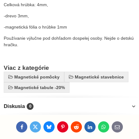
Celková hrúbka: 4mm,
-drevo 3mm,
-magnetická fólia o hrúbke 1mm
Používanie výlučne pod dohľadom dospelej osoby. Nejde o detskú
hračku.
Viac z kategórie
Magnetické pomôcky
Magnetické stavebnice
Magnetické tabule -20%
Diskusia
0
Facebook
Twitter
Bluesky
Pinterest
Reddit
LinkedIn
WhatsApp
E-
mail