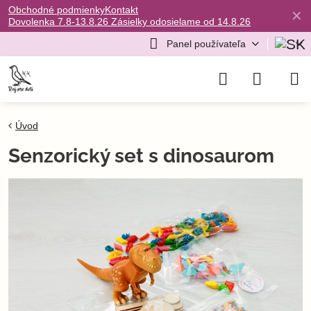
Obchodné podmienky
Kontakt
✕
Dovolenka 7.8-13.8.26 Zásielky odosielame od 14.8.26
Panel používateľa
Úvod
Senzorický set s dinosaurom