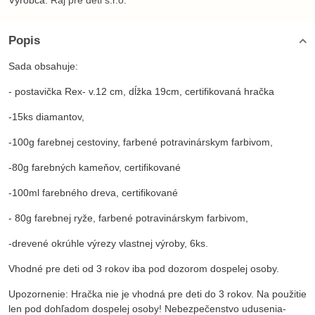
Výrobca:
Raj pre deti s.r.o.
Popis
Sada obsahuje:
- postavička Rex- v.12 cm, dĺžka 19cm, certifikovaná hračka
-15ks diamantov,
-100g farebnej cestoviny, farbené potravinárskym farbivom,
-80g farebných kameňov, certifikované
-100ml farebného dreva, certifikované
- 80g farebnej ryže, farbené potravinárskym farbivom,
-drevené okrúhle výrezy vlastnej výroby, 6ks.
Vhodné pre deti od 3 rokov iba pod dozorom dospelej osoby.
Upozornenie: Hračka nie je vhodná pre deti do 3 rokov. Na použitie
len pod dohľadom dospelej osoby! Nebezpečenstvo udusenia-