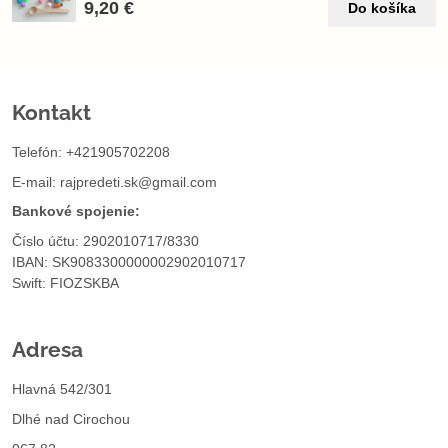
9,20 €
Do košíka
Kontakt
Telefón: +421905702208
E-mail:
rajpredeti.sk@gmail.com
Bankové spojenie:
Číslo účtu: 2902010717/8330
IBAN: SK9083300000002902010717
Swift: FIOZSKBA
Adresa
Hlavná 542/301
Dlhé nad Cirochou