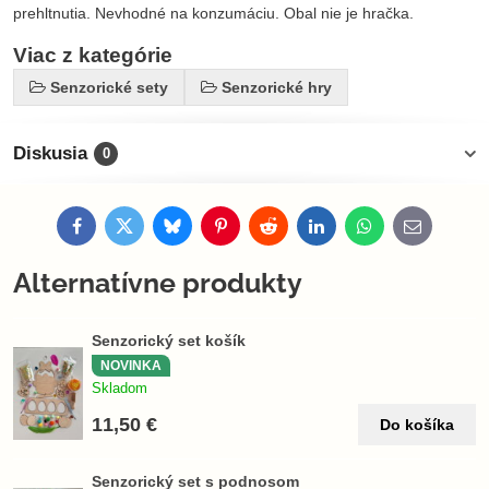
prehltnutia. Nevhodné na konzumáciu. Obal nie je hračka.
Viac z kategórie
Senzorické sety
Senzorické hry
Diskusia
0
Facebook
Twitter
Bluesky
Pinterest
Reddit
LinkedIn
WhatsApp
E-
mail
Alternatívne produkty
Senzorický set košík
NOVINKA
Skladom
11,50 €
Do košíka
Senzorický set s podnosom