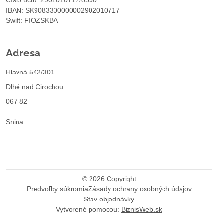
Číslo účtu: 2902010717/8330
IBAN: SK9083300000002902010717
Swift: FIOZSKBA
Adresa
Hlavná 542/301
Dlhé nad Cirochou
067 82
Snina
©
2026
Copyright
Predvoľby súkromia
Zásady ochrany osobných údajov
Stav objednávky
Vytvorené pomocou:
BiznisWeb.sk