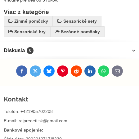
Vhodné pre deti od 3 rokov.
Viac z kategórie
Zimné pomôcky
Senzorické sety
Senzorické hry
Sezónné pomôcky
Diskusia
0
Facebook
Twitter
Bluesky
Pinterest
Reddit
LinkedIn
WhatsApp
E-
mail
Kontakt
Telefón: +421905702208
E-mail:
rajpredeti.sk@gmail.com
Bankové spojenie: