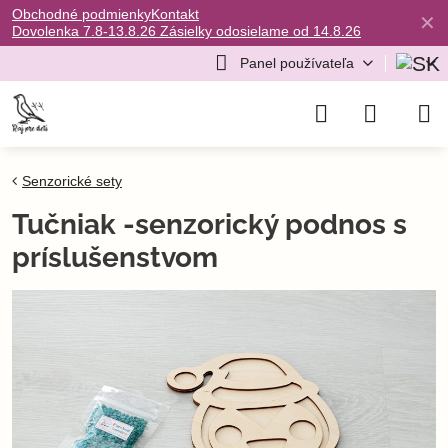
Obchodné podmienky
Kontakt
✕
Dovolenka 7.8-13.8.26 Zásielky odosielame od 14.8.26
Panel používateľa
Senzorické sety
Tučniak -senzorický podnos s
príslušenstvom