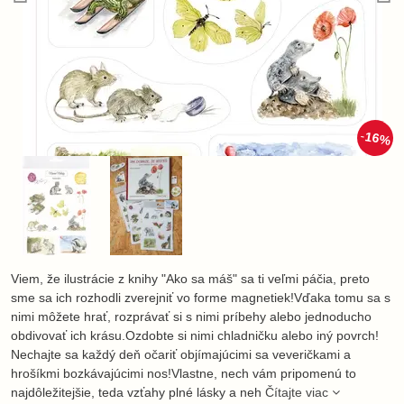
16%
Viem, že ilustrácie z knihy "Ako sa máš" sa ti veľmi páčia, preto
sme sa ich rozhodli zverejniť vo forme magnetiek!Vďaka tomu sa s
nimi môžete hrať, rozprávať si s nimi príbehy alebo jednoducho
obdivovať ich krásu.Ozdobte si nimi chladničku alebo iný povrch!
Nechajte sa každý deň očariť objímajúcimi sa veveričkami a
hrošíkmi bozkávajúcimi nos!Vlastne, nech vám pripomenú to
najdôležitejšie, teda vzťahy plné lásky a neh
Čítajte viac