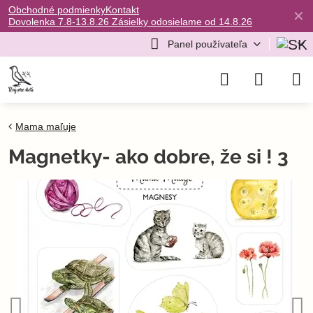
Obchodné podmienky
Kontakt
✕
Dovolenka 7.8-13.8.26 Zásielky odosielame od 14.8.26
Panel používateľa
Mama maľuje
Magnetky- ako dobre, že si ! 3