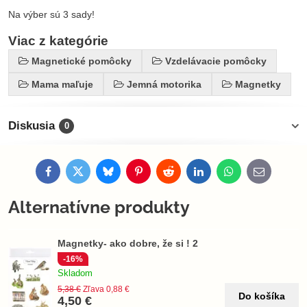
Na výber sú 3 sady!
Viac z kategórie
Magnetické pomôcky
Vzdelávacie pomôcky
Mama maľuje
Jemná motorika
Magnetky
Diskusia
0
Facebook
Twitter
Bluesky
Pinterest
Reddit
LinkedIn
WhatsApp
E-
mail
Alternatívne produkty
Magnetky- ako dobre, že si ! 2
-16%
Skladom
5,38 €
Zľava 0,88 €
Do košíka
4,50 €