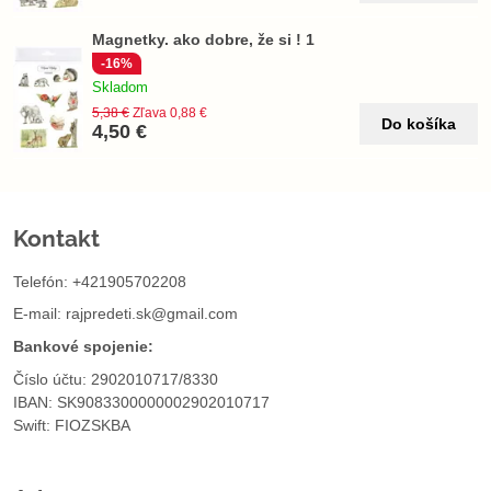
Magnetky. ako dobre, že si ! 1
-16%
Skladom
5,38 €
Zľava 0,88 €
Do košíka
4,50 €
Kontakt
Telefón: +421905702208
E-mail:
rajpredeti.sk@gmail.com
Bankové spojenie:
Číslo účtu: 2902010717/8330
IBAN: SK9083300000002902010717
Swift: FIOZSKBA