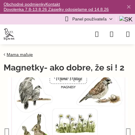
Obchodné podmienky
Kontakt
✕
Dovolenka 7.8-13.8.26 Zásielky odosielame od 14.8.26
Panel používateľa
Mama maľuje
Magnetky- ako dobre, že si ! 2