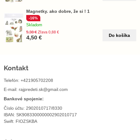
Magnetky. ako dobre, že si ! 1
-16%
Skladom
5,38 €
Zľava 0,88 €
Do košíka
4,50 €
Kontakt
Telefón: +421905702208
E-mail:
rajpredeti.sk@gmail.com
Bankové spojenie:
Číslo účtu: 2902010717/8330
IBAN: SK9083300000002902010717
Swift: FIOZSKBA