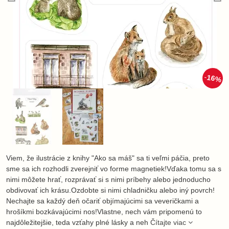
16%
Viem, že ilustrácie z knihy "Ako sa máš" sa ti veľmi páčia, preto
sme sa ich rozhodli zverejniť vo forme magnetiek!Vďaka tomu sa s
nimi môžete hrať, rozprávať si s nimi príbehy alebo jednoducho
obdivovať ich krásu.Ozdobte si nimi chladničku alebo iný povrch!
Nechajte sa každý deň očariť objímajúcimi sa veveričkami a
hrošíkmi bozkávajúcimi nos!Vlastne, nech vám pripomenú to
najdôležitejšie, teda vzťahy plné lásky a neh
Čítajte viac