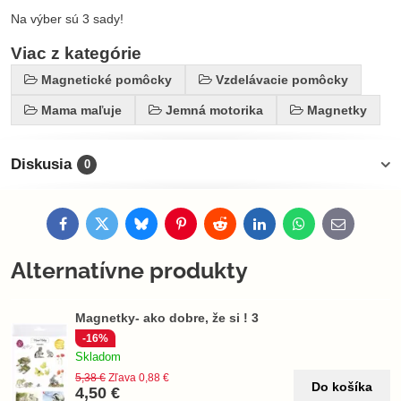
Na výber sú 3 sady!
Viac z kategórie
Magnetické pomôcky
Vzdelávacie pomôcky
Mama maľuje
Jemná motorika
Magnetky
Diskusia
0
Facebook
Twitter
Bluesky
Pinterest
Reddit
LinkedIn
WhatsApp
E-
mail
Alternatívne produkty
Magnetky- ako dobre, že si ! 3
-16%
Skladom
5,38 €
Zľava 0,88 €
Do košíka
4,50 €