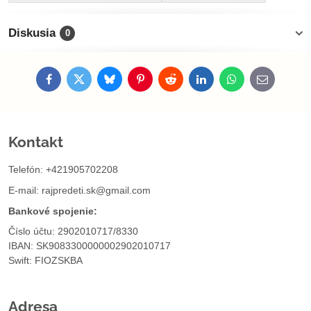
Diskusia
0
Facebook
Twitter
Bluesky
Pinterest
Reddit
LinkedIn
WhatsApp
E-
mail
Kontakt
Telefón: +421905702208
E-mail:
rajpredeti.sk@gmail.com
Bankové spojenie:
Číslo účtu: 2902010717/8330
IBAN: SK9083300000002902010717
Swift: FIOZSKBA
Adresa