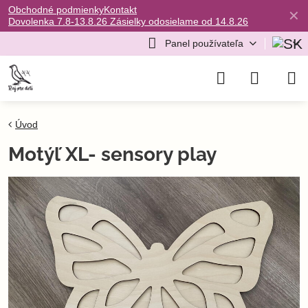
Obchodné podmienky
Kontakt
✕
Dovolenka 7.8-13.8.26 Zásielky odosielame od 14.8.26
Panel používateľa
Úvod
Motýľ XL- sensory play