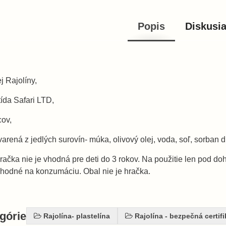
Popis
Diskusi
 Rajolíny,
tída Safari LTD,
cov,
arená z jedlých surovín- múka, olivový olej, voda, soľ, sorban 
ačka nie je vhodná pre deti do 3 rokov. Na použitie len pod 
vhodné na konzumáciu. Obal nie je hračka.
egórie
Rajolína- plastelína
Rajolína - bezpečná certif