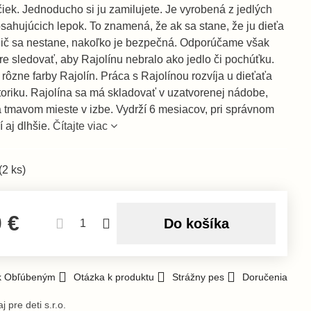
iek. Jednoducho si ju zamilujete. Je vyrobená z jedlých
sahujúcich lepok. To znamená, že ak sa stane, že ju dieťa
nič sa nestane, nakoľko je bezpečná. Odporúčame však
hre sledovať, aby Rajolínu nebralo ako jedlo či pochúťku.
ôzne farby Rajolín. Práca s Rajolínou rozvíja u dieťaťa
oriku. Rajolína sa má skladovať v uzatvorenej nádobe,
a tmavom mieste v izbe. Vydrží 6 mesiacov, pri správnom
 aj dlhšie.
Čítajte viac
(
2
ks)
0 €
Do košíka
 k Obľúbeným
Otázka k produktu
Strážny pes
Doručenia
j pre deti s.r.o.