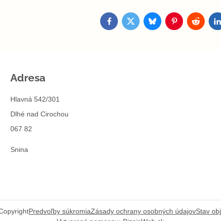
Facebook
Twitter
Bluesky
Pinterest
Reddit
L
Adresa
Hlavná 542/301
Dlhé nad Cirochou
067 82
Snina
Copyright
Predvoľby súkromia
Zásady ochrany osobných údajov
Stav ob