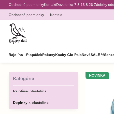
Obchodné podmienky
Kontakt
Dovolenka 7.8-13.8.26 Zásielky od
Obchodné podmienky
Kontakt
Rajolína
Plopáček
Pokusy
Kocky Glo Pals
Nové
SALE %
Senzo
NOVINKA
Kategórie
Rajolína- plastelína
Doplnky k plastelíne