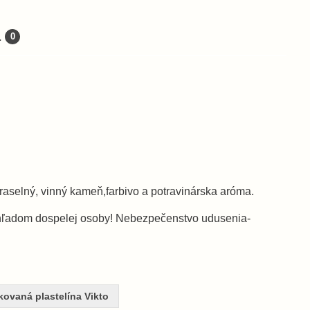
a
0
draselný, vinný kameň,farbivo a potravinárska aróma.
dohľadom dospelej osoby! Nebezpečenstvo udusenia-
ikovaná plastelína Vikto