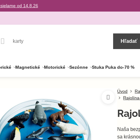
osielame od 14.8.26
Hľadať
rické
Magnetické
Motorické
Sezónne
Stuka Puka do-70 %
Úvod
Ra
Rajolína
Rajo
Naša bezp
sa krásno