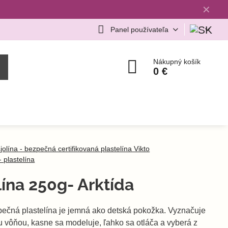
✕
Panel používateľa
Nákupný košík
0 €
jolína - bezpečná certifikovaná plastelína Vikto
- plastelína
lína 250g- Arktída
ečná plastelína je jemná ako detská pokožka. Vyznačuje
u vôňou, kasne sa modeluje, ľahko sa otláča a vyberá z