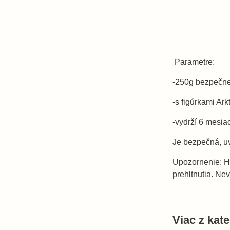
Parametre:
-250g bezpečnej
-s figúrkami Ark
-vydrží 6 mesia
Je bezpečná, uv
Upozornenie: Hr
prehltnutia. Ne
Viac z kat