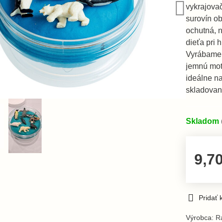
vykrajovač
surovín ob
ochutná, 
dieťa pri 
Vyrábame r
jemnú mot
ideálne n
skladovaní
Skladom
9,7
Pridať
Výrobca:
Ra