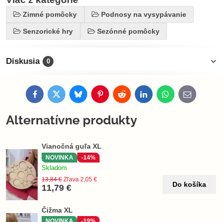
Zimné pomôcky
Podnosy na vysypávanie
Senzorické hry
Sezónné pomôcky
Diskusia
0
Facebook
Twitter
Bluesky
Pinterest
Reddit
LinkedIn
WhatsApp
E-
mail
Alternatívne produkty
Vianočná guľa XL
NOVINKA
-14%
Skladom
13,84 €
Zľava 2,05 €
Do košíka
11,79 €
Čižma XL
NOVINKA
-19%