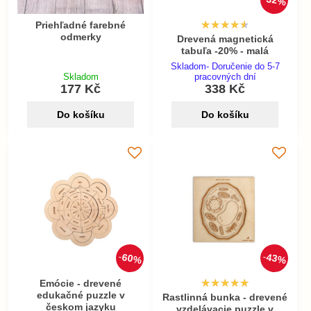
32%
Priehľadné farebné
odmerky
Drevená magnetická
tabuľa -20% - malá
Skladom- Doručenie do 5-7
Skladom
pracovných dní
177 Kč
338 Kč
Do košíku
Do košíku
60%
43%
Emócie - drevené
edukačné puzzle v
Rastlinná bunka - drevené
českom jazyku
vzdelávacie puzzle v