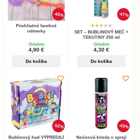
45%
47%
Priehľadné farebné
odmerky
SET – BUBLINOVÝ MEČ +
TEKUTINY 250 ml
Skladom
Skladom
4,90 €
4,30 €
Do košíka
Do košíka
52%
43%
Bublinový had VÝPREDAJ
Neónová krieda v spreji