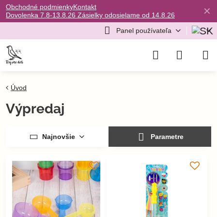
Obchodné podmienky
Kontakt
✕
Dovolenka 7.8-13.8.26 Zásielky odosielame od 14.8.26
Panel používateľa
Úvod
Výpredaj
Najnovšie
Parametre