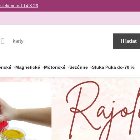
osielame od 14.8.26
Hľadať
rické
Magnetické
Motorické
Sezónne
Stuka Puka do-70 %