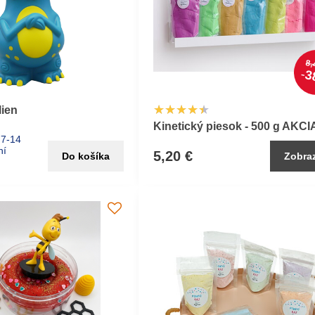
8,
3
lien
Kinetický piesok - 500 g AKCI
 7-14
ní
5,20 €
Do košíka
Zobraz