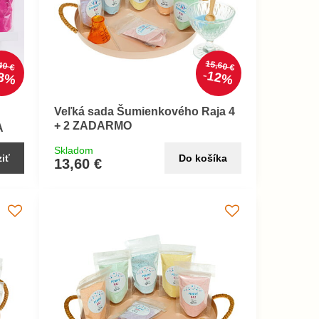
15,60 €
40 €
8%
12%
Veľká sada Šumienkového Raja 4
+ 2 ZADARMO
A
Skladom
iť
Do košíka
13,60 €