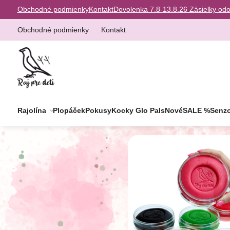
Obchodné podmienky
Kontakt
Dovolenka 7.8-13.8.26 Zásielky od
Obchodné podmienky
Kontakt
Rajolína
Plopáček
Pokusy
Kocky Glo Pals
Nové
SALE %
Senzo