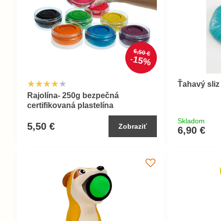
6,50 €
15%
Ťahavý sliz
Rajolína- 250g bezpečná
certifikovaná plastelína
Skladom
5,50 €
Zobraziť
6,90 €