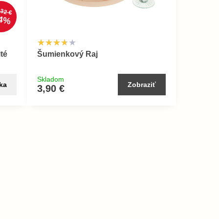
,32 €
4%
lté
Šumienkový Raj
Skladom
ka
Zobraziť
3,90 €