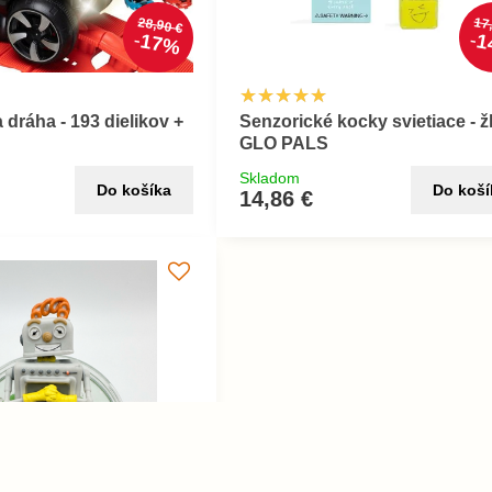
28,90 €
17
17%
1
 dráha - 193 dielikov +
Senzorické kocky svietiace - ž
GLO PALS
Skladom
Do košíka
Do koší
14,86 €