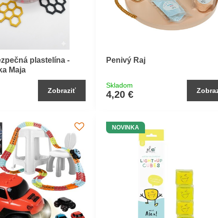
ezpečná plastelína -
Penivý Raj
lka Maja
Skladom
Zobraziť
Zobraz
4,20 €
NOVINKA