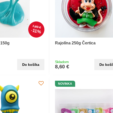
7,80 €
11%
 150g
Rajolína 250g Čertica
Skladom
Do košíka
Do koší
8,60 €
NOVINKA