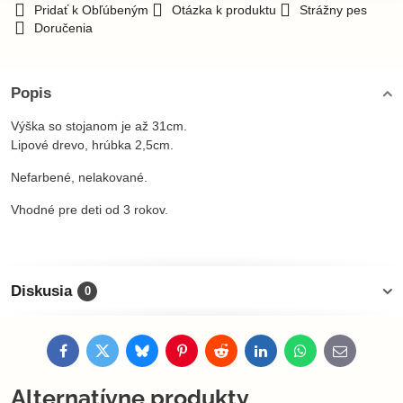
Pridať k Obľúbeným
Otázka k produktu
Strážny pes
Doručenia
Popis
Výška so stojanom je až 31cm.
Lipové drevo, hrúbka 2,5cm.
Nefarbené, nelakované.
Vhodné pre deti od 3 rokov.
Diskusia
0
Facebook
Twitter
Bluesky
Pinterest
Reddit
LinkedIn
WhatsApp
E-
mail
Alternatívne produkty