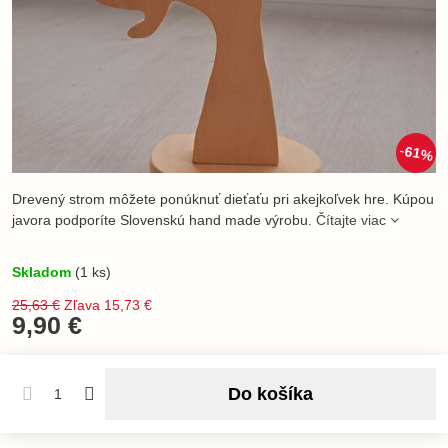
61%
Drevený strom môžete ponúknuť dieťaťu pri akejkoľvek hre. Kúpou
javora podporíte Slovenskú hand made výrobu.
Čítajte viac
Skladom
(
1
ks)
25,63 €
Zľava
15,73 €
9,90 €
Do košíka