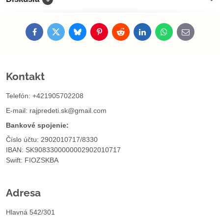
Facebook
Twitter
Bluesky
Pinterest
Reddit
LinkedIn
WhatsApp
E-
mail
Kontakt
Telefón: +421905702208
E-mail:
rajpredeti.sk@gmail.com
Bankové spojenie:
Číslo účtu: 2902010717/8330
IBAN: SK9083300000002902010717
Swift: FIOZSKBA
Adresa
Hlavná 542/301