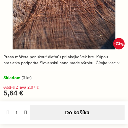
33%
Prasa môžete ponúknuť dieťaťu pri akejkoľvek hre. Kúpou
prasiatka podporíte Slovenskú hand made výrobu.
Čítajte viac
Skladom
(
3
ks)
8,51 €
Zľava
2,87 €
5,64 €
Do košíka