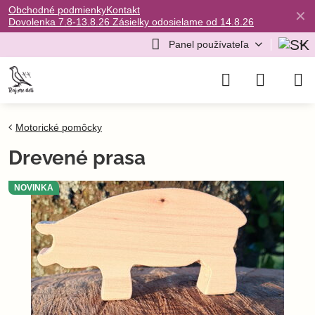
Obchodné podmienky
Kontakt
✕
Dovolenka 7.8-13.8.26 Zásielky odosielame od 14.8.26
Panel používateľa
Motorické pomôcky
Drevené prasa
NOVINKA