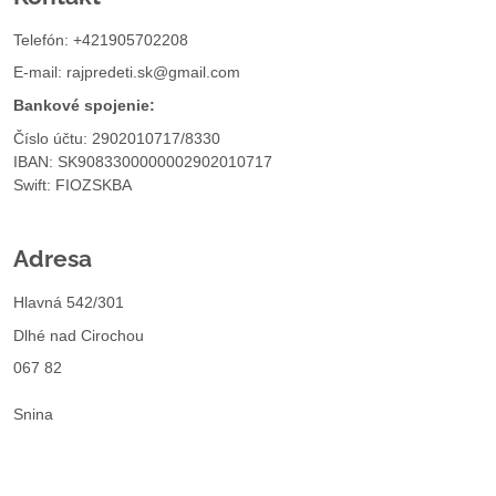
Telefón: +421905702208
E-mail:
rajpredeti.sk@gmail.com
Bankové spojenie:
Číslo účtu: 2902010717/8330
IBAN: SK9083300000002902010717
Swift: FIOZSKBA
Adresa
Hlavná 542/301
Dlhé nad Cirochou
067 82
Snina