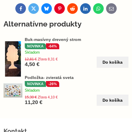
Facebook
Twitter
Bluesky
Pinterest
Reddit
LinkedIn
WhatsApp
E-
mail
Alternatívne produkty
Buk-masívny drevený strom
NOVINKA
-64%
Skladom
12,81 €
Zľava 8,31 €
Do košíka
4,50 €
Podložka- zvieratá sveta
NOVINKA
-26%
Skladom
15,30 €
Zľava 4,10 €
Do košíka
11,20 €
Kontakt