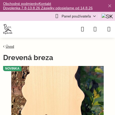
Obchodné podmienky
Kontakt
✕
Dovolenka 7.8-13.8.26 Zásielky odosielame od 14.8.26
Panel používateľa
Úvod
Drevená breza
NOVINKA