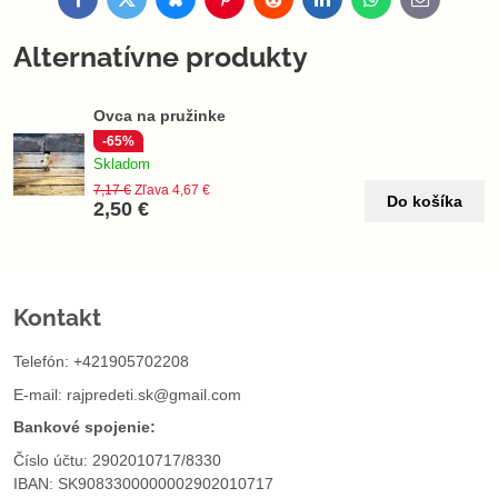
Facebook
Twitter
Bluesky
Pinterest
Reddit
LinkedIn
WhatsApp
E-
mail
Alternatívne produkty
Ovca na pružinke
-65%
Skladom
7,17 €
Zľava 4,67 €
Do košíka
2,50 €
Kontakt
Telefón: +421905702208
E-mail:
rajpredeti.sk@gmail.com
Bankové spojenie:
Číslo účtu: 2902010717/8330
IBAN: SK9083300000002902010717