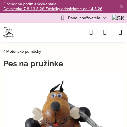
Obchodné podmienky
Kontakt
✕
Dovolenka 7.8-13.8.26 Zásielky odosielame od 14.8.26
Panel používateľa
Motorické pomôcky
Pes na pružinke