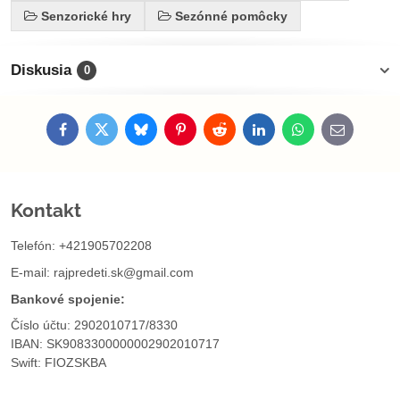
Senzorické hry
Sezónné pomôcky
Diskusia
0
Facebook
Twitter
Bluesky
Pinterest
Reddit
LinkedIn
WhatsApp
E-
mail
Kontakt
Telefón: +421905702208
E-mail:
rajpredeti.sk@gmail.com
Bankové spojenie:
Číslo účtu: 2902010717/8330
IBAN: SK9083300000002902010717
Swift: FIOZSKBA