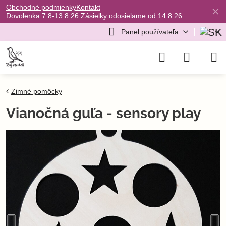
Obchodné podmienky
Kontakt
✕
Dovolenka 7.8-13.8.26 Zásielky odosielame od 14.8.26
Panel používateľa
Zimné pomôcky
Vianočná guľa - sensory play