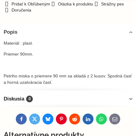
Pridať k Obľúbeným
Otázka k produktu
Strážny pes
Doručenia
Popis
Materiál : plast.
Priemer 90mm.
Petriho miska o priemere 90 mm sa skladá z 2 kusov. Spodná časť
a horná uzatváracia časť.
Diskusia
0
Facebook
Twitter
Bluesky
Pinterest
Reddit
LinkedIn
WhatsApp
E-
mail
Alternatívne produkty