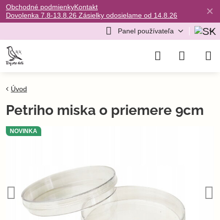
Obchodné podmienky
Kontakt
✕
Dovolenka 7.8-13.8.26 Zásielky odosielame od 14.8.26
Panel používateľa
Úvod
Petriho miska o priemere 9cm
NOVINKA