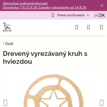
Obchodné podmienky
Kontakt
✕
Dovolenka 7.8-13.8.26 Zásielky odosielame od 14.8.26
Panel používateľa
Úvod
Drevený vyrezávaný kruh s
hviezdou