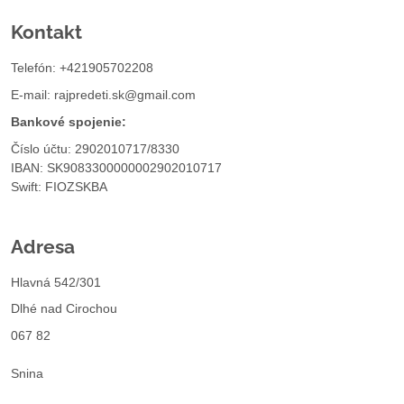
Kontakt
Telefón: +421905702208
E-mail:
rajpredeti.sk@gmail.com
Bankové spojenie:
Číslo účtu: 2902010717/8330
IBAN: SK9083300000002902010717
Swift: FIOZSKBA
Adresa
Hlavná 542/301
Dlhé nad Cirochou
067 82
Snina