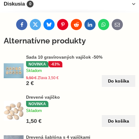
Diskusia
0
Facebook
Twitter
Bluesky
Pinterest
Reddit
LinkedIn
WhatsApp
E-
mail
Alternatívne produkty
Sada 10 gravírovaných vajíčok -50%
NOVINKA
-63%
Skladom
5,50 €
Zľava 3,50 €
Do košíka
2 €
Drevené vajíčko
NOVINKA
Skladom
1,50 €
Do košíka
Drevená šablóna s 4 vajíčkami