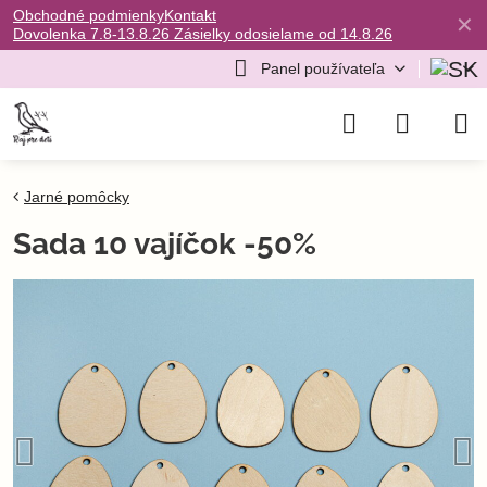
Obchodné podmienky
Kontakt
✕
Dovolenka 7.8-13.8.26 Zásielky odosielame od 14.8.26
Panel používateľa
Jarné pomôcky
Sada 10 vajíčok -50%