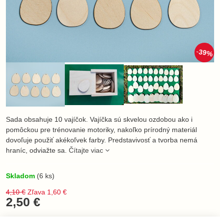
39%
Sada obsahuje 10 vajíčok. Vajíčka sú skvelou ozdobou ako i
pomôckou pre trénovanie motoriky, nakoľko prírodný materiál
dovoľuje použiť akékoľvek farby. Predstavivosť a tvorba nemá
hraníc, odviažte sa.
Čítajte viac
Skladom
(
6
ks)
4,10 €
Zľava
1,60 €
2,50 €