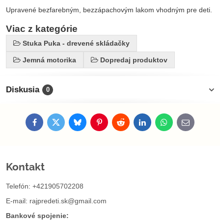
Upravené bezfarebným, bezzápachovým lakom vhodným pre deti.
Viac z kategórie
Stuka Puka - drevené skládačky
Jemná motorika
Dopredaj produktov
Diskusia
0
Facebook
Twitter
Bluesky
Pinterest
Reddit
LinkedIn
WhatsApp
E-
mail
Kontakt
Telefón: +421905702208
E-mail:
rajpredeti.sk@gmail.com
Bankové spojenie: