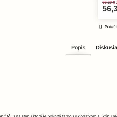
90,20 €
56,
Pridať
Popis
Diskusi
.
piť fóliu na stenu ktorá je pokrytá farbou s dodatkom silikónu al