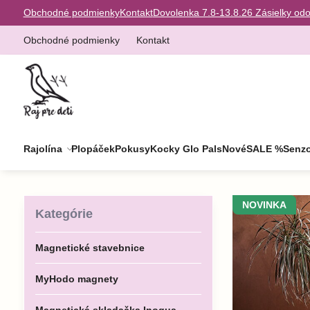
Obchodné podmienky
Kontakt
Dovolenka 7.8-13.8.26 Zásielky od
Obchodné podmienky
Kontakt
Rajolína
Plopáček
Pokusy
Kocky Glo Pals
Nové
SALE %
Senzo
NOVINKA
Kategórie
Magnetické stavebnice
MyHodo magnety