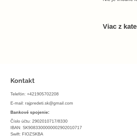
Viac z kat
Kontakt
Telefón: +421905702208
E-mail:
rajpredeti.sk@gmail.com
Bankové spojenie:
Číslo účtu: 2902010717/8330
IBAN: SK9083300000002902010717
Swift: FIOZSKBA