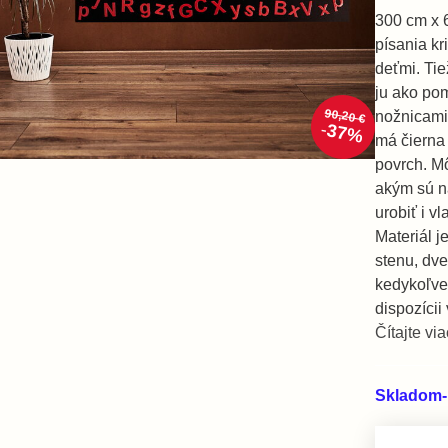
300 cm x 
písania kr
deťmi. Ti
ju ako pom
90,20 €
nožnicami
37%
má čierna 
povrch. Mô
akým sú na
urobiť i v
Materiál j
stenu, dve
kedykoľvek
dispozícii
Čítajte via
Skladom-