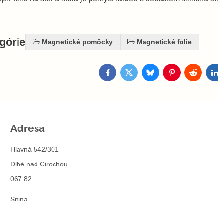
egórie
Magnetické pomôcky
Magnetické fólie
Facebook
Twitter
Bluesky
Pinterest
Reddit
L
Adresa
Hlavná 542/301
Dlhé nad Cirochou
067 82
Snina