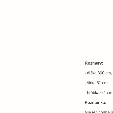
Rozmery:
- dĺžka 300 cm,
- šírka 61 cm,
- hrúbka 0,1 cm
Poznámka:
Nie je vhodné le