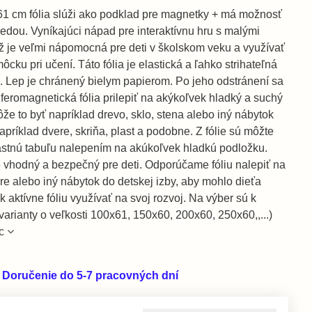
61 cm fólia slúži ako podklad pre magnetky + má možnosť
iedou. Vyníkajúci nápad pre interaktívnu hru s malými
ež je veľmi nápomocná pre deti v školskom veku a využívať
ôcku pri učení. Táto fólia je elastická a ľahko strihateľná
. Lep je chránený bielym papierom. Po jeho odstránení sa
feromagnetická fólia prilepiť na akýkoľvek hladký a suchý
že to byť napríklad drevo, sklo, stena alebo iný nábytok
príklad dvere, skriňa, plast a podobne. Z fólie sú môžte
lastnú tabuľu nalepením na akúkoľvek hladkú podložku.
e vhodný a bezpečný pre deti. Odporúčame fóliu nalepiť na
re alebo iný nábytok do detskej izby, aby mohlo dieťa
 aktívne fóliu využívať na svoj rozvoj. Na výber sú k
 varianty o veľkosti 100x61, 150x60, 200x60, 250x60,,...)
c
 Doručenie do 5-7 pracovných dní