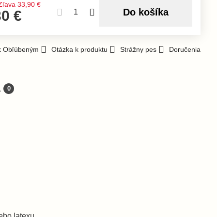
Zľava
33,90 €
Do košíka
30 €
 k Obľúbeným
Otázka k produktu
Strážny pes
Doručenia
a
0
ebo latexu.