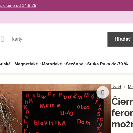
osielame od 14.8.26
Hľadať
rické
Magnetické
Motorické
Sezónne
Stuka Puka do-70 %
Úvod
Ma
Čier
fero
možn