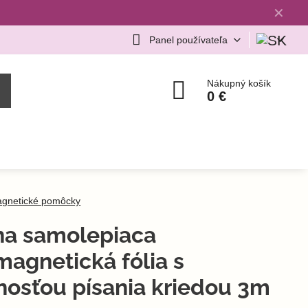
✕
Panel používateľa
Nákupný košík
0 €
gnetické pomôcky
na samolepiaca
magnetická fólia s
osťou písania kriedou 3m