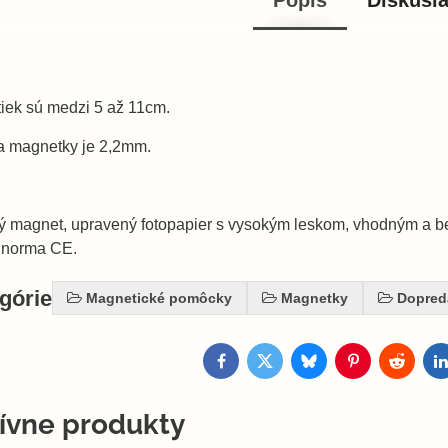
Popis
Diskusi
tiek sú medzi 5 až 11cm.
ka magnetky je 2,2mm.
cký magnet, upravený fotopapier s vysokým leskom, vhodným a b
á norma CE.
egórie
Magnetické pomôcky
Magnetky
Dopred
Facebook
Twitter
Bluesky
Pinterest
Reddit
L
tívne produkty