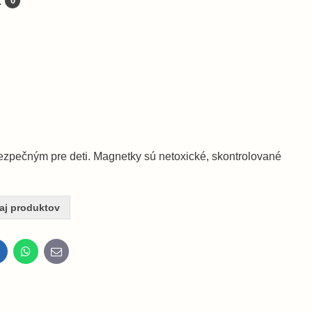
a
0
ezpečným pre deti. Magnetky sú netoxické, skontrolované
aj produktov
inkedIn
WhatsApp
E-
mail