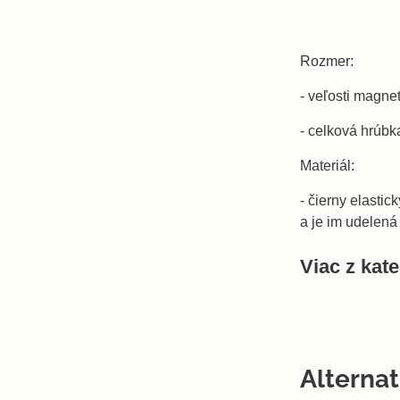
Rozmer:
- veľosti magne
- celková hrúb
Materiál:
- čierny elasti
a je im udelen
Viac z kat
Alterna