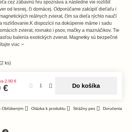
ieťa cez zábavnú hru spoznáva a následne vie rozlíšiť
ver od lesnej, či domácej. Odporúčame zakúpiť dieťaťu i
magnetických reálnych zvierat, čím sa dieťa rýchlo naučí
 a rozlišovanie.K dispozícii na dokúpenie máme i sadu
omácich zvierat, rovnako i psov, mačky a maznáčikov. Tie
časťou balenia exotických zvierat. Magnetky sú bezpečné
ítajte viac
(
2
ks)
va
2,90 €
Do košíka
0 €
 k Obľúbeným
Otázka k produktu
Strážny pes
Doručenia