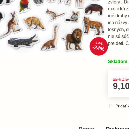
zvierat. D
exotickú z
iné druhy 
ich názvy
lesných, d
nie sú sú
12 €
pre deti.
Č
24%
Skladom
12 €
Zľa
9,1
Pridať