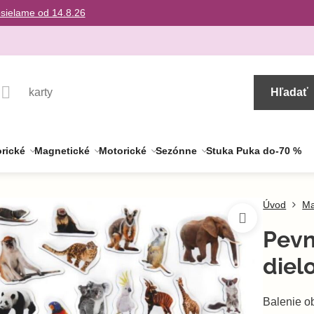
osielame od 14.8.26
Hľadať
rické
Magnetické
Motorické
Sezónne
Stuka Puka do-70 %
Úvod
Ma
Pevn
diel
Balenie o