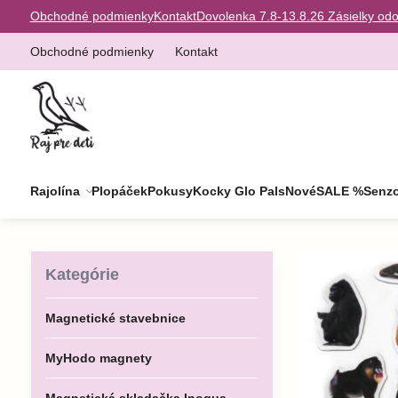
Obchodné podmienky
Kontakt
Dovolenka 7.8-13.8.26 Zásielky od
Obchodné podmienky
Kontakt
Rajolína
Plopáček
Pokusy
Kocky Glo Pals
Nové
SALE %
Senzo
Kategórie
Magnetické stavebnice
MyHodo magnety