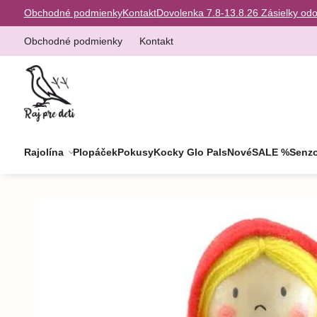
Obchodné podmienky
Kontakt
Dovolenka 7.8-13.8.26 Zásielky od
Obchodné podmienky
Kontakt
Rajolína
Plopáček
Pokusy
Kocky Glo Pals
Nové
SALE %
Senzo