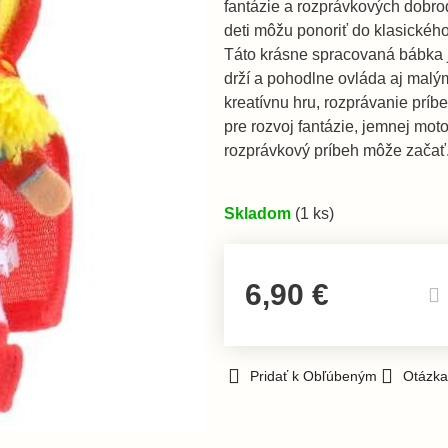
fantázie a rozprávkových dobr
deti môžu ponoriť do klasického
Táto krásne spracovaná bábka 
drží a pohodlne ovláda aj malý
kreatívnu hru, rozprávanie prí
pre rozvoj fantázie, jemnej mot
rozprávkový príbeh môže začať
Skladom
(
1
ks)
6,90 €
Pridať k Obľúbeným
Otázka