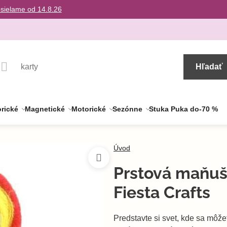
osielame od 14.8.26
Hľadať
rické
Magnetické
Motorické
Sezónne
Stuka Puka do-70 %
Úvod
Prstová maňuš
Fiesta Crafts
Predstavte si svet, kde sa môže