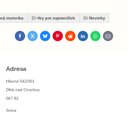
ná motorika
Hry pre najmenších
Novinky
Facebook
Twitter
Bluesky
Pinterest
Reddit
LinkedIn
WhatsApp
E-
mail
Adresa
Hlavná 542/301
Dlhé nad Cirochou
067 82
Snina