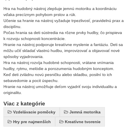
Hra na hudobný nástroj zlepšuje jemnú motoriku a koordináciu
vďaka precíznym pohybom prstov a rúk.
Učenie sa hranie na nástroj vyžaduje trpezlivosť, pravidelnú prax a
disciplínu.
Počas hrania sa deti sústredia na rôzne prvky hudby, čo prispieva
k rozvoju schopnosti koncentrácie.
Hranie na nástroj podporuje kreatívne myslenie a fantáziu. Deti sa
môžu učiť skladať vlastnú hudbu, improvizovať a objavovať nové
spôsoby vyjadrovania.
Hra na nástroj rozvíja hudobné schopnosti, vrátane vnímania
hudby, rytmu, melódie a porozumenia hudobným konceptom.
Keď deti zvládnu novú pesničku alebo skladbu, posilní to ich
sebavedomie a pocit úspechu.
Hranie na nástroj umožňuje deťom vyjadriť svoju individualitu a
originalitu.
Viac z kategórie
Vzdelávacie pomôcky
Jemná motorika
Hry pre najmenších
Kreatívne tvorenie