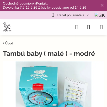
Obchodné podmienky
Kontakt
✕
Dovolenka 7.8-13.8.26 Zásielky odosielame od 14.8.26
Panel používateľa
Úvod
Tambú baby ( malé ) - modré