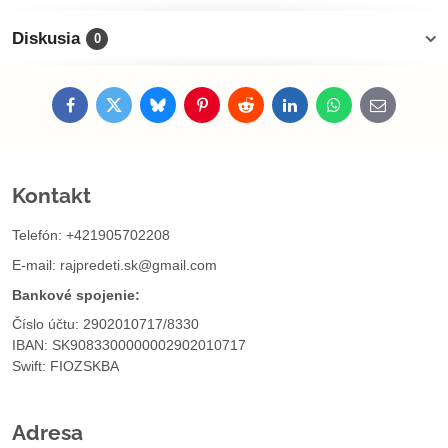
Diskusia
0
Facebook
Twitter
Bluesky
Pinterest
Reddit
LinkedIn
WhatsApp
E-
mail
Kontakt
Telefón: +421905702208
E-mail:
rajpredeti.sk@gmail.com
Bankové spojenie:
Číslo účtu: 2902010717/8330
IBAN: SK9083300000002902010717
Swift: FIOZSKBA
Adresa