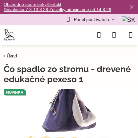
Obchodné podmienky
Kontakt
✕
Dovolenka 7.8-13.8.26 Zásielky odosielame od 14.8.26
Panel používateľa
Úvod
Čo spadlo zo stromu - drevené
edukačné pexeso 1
NOVINKA