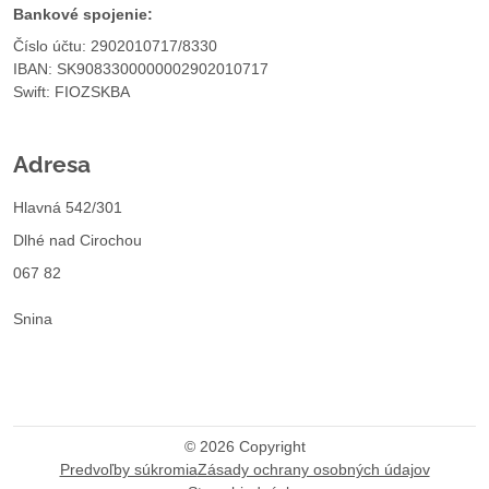
Bankové spojenie:
Číslo účtu: 2902010717/8330
IBAN: SK9083300000002902010717
Swift: FIOZSKBA
Adresa
Hlavná 542/301
Dlhé nad Cirochou
067 82
Snina
©
2026
Copyright
Predvoľby súkromia
Zásady ochrany osobných údajov