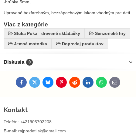
-hrúbka 5mm,
Upravené bezfarebným, bezzápachovým lakom vhodným pre deti.
Viac z kategórie
Stuka Puka - drevené skládačky
Senzorické hry
Jemná motorika
Dopredaj produktov
Diskusia
0
Facebook
Twitter
Bluesky
Pinterest
Reddit
LinkedIn
WhatsApp
E-
mail
Kontakt
Telefón: +421905702208
E-mail:
rajpredeti.sk@gmail.com