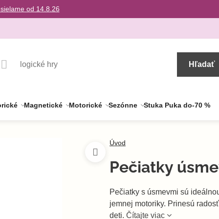
osielame od 14.8.26
Hľadať
rické
Magnetické
Motorické
Sezónne
Stuka Puka do-70 %
Úvod
Pečiatky úsm
Pečiatky s úsmevmi sú ideálnou
jemnej motoriky. Prinesú rados
deti.
Čítajte viac