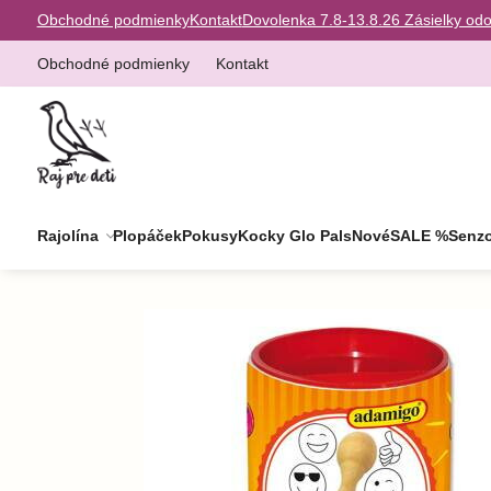
Obchodné podmienky
Kontakt
Dovolenka 7.8-13.8.26 Zásielky od
Obchodné podmienky
Kontakt
Rajolína
Plopáček
Pokusy
Kocky Glo Pals
Nové
SALE %
Senzo