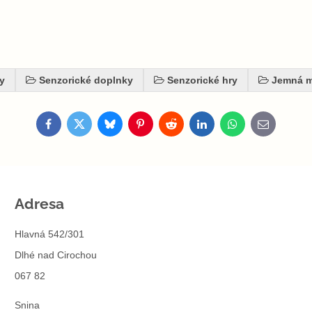
y
Senzorické doplnky
Senzorické hry
Jemná m
Facebook
Twitter
Bluesky
Pinterest
Reddit
LinkedIn
WhatsApp
E-
mail
Adresa
Hlavná 542/301
Dlhé nad Cirochou
067 82
Snina