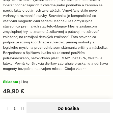
zvierat pochádzajúcich z chladnejšieho podnebia a zároveň sa
naučiť fakty o polárnych zvieratkách. Vymýšľajte stále nové
varianty a rozmanité stavby. Stavebnica je kompatibilná so
všetkými magnetickými sadami Magna-Tiles.Zmysluplná
stavebnica pre malých staviteľovMagna-Tiles je zástancom
zmysluplnej hry, to znamená zábavnej a pútavej, no zároveň
založenej na rozvíjaní detských zručností. Táto stavebnica
podporuje rozvoj koordinácie ruka-oko, jemnej motoriky a
logického myslenia prostredníctvom skúmania príčiny a následku.
Bezpečnosť a špičková kvalita sú zaistené použitím
potravinárskeho, netoxického plastu MABS bez BPA, ftalátov a
latexu. Pevná konštrukcia dielikov zabraňuje praskaniu a udržiava
magnety bezpečne na svojom mieste.
Čítajte viac
Skladom
(
1
ks)
49,90 €
Do košíka