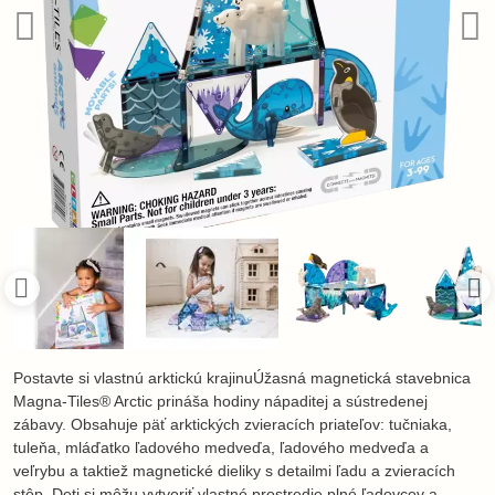
Postavte si vlastnú arktickú krajinuÚžasná magnetická stavebnica
Magna-Tiles® Arctic prináša hodiny nápaditej a sústredenej
zábavy. Obsahuje päť arktických zvieracích priateľov: tučniaka,
tuleňa, mláďatko ľadového medveďa, ľadového medveďa a
veľrybu a taktiež magnetické dieliky s detailmi ľadu a zvieracích
stôp. Deti si môžu vytvoriť vlastné prostredie plné ľadovcov a