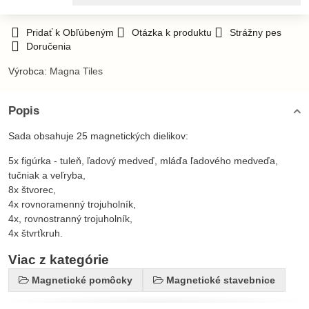
Pridať k Obľúbeným
Otázka k produktu
Strážny pes
Doručenia
Výrobca:
Magna Tiles
Popis
Sada obsahuje 25 magnetických dielikov:
5x figúrka - tuleň, ľadový medveď, mláďa ľadového medveďa,
tučniak a veľryba,
8x štvorec,
4x rovnoramenný trojuholník,
4x, rovnostranný trojuholník,
4x štvrťkruh.
Viac z kategórie
Magnetické pomôcky
Magnetické stavebnice