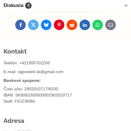
Diskusia
0
Facebook
Twitter
Bluesky
Pinterest
Reddit
LinkedIn
WhatsApp
E-
mail
Kontakt
Telefón: +421905702208
E-mail:
rajpredeti.sk@gmail.com
Bankové spojenie:
Číslo účtu: 2902010717/8330
IBAN: SK9083300000002902010717
Swift: FIOZSKBA
Adresa