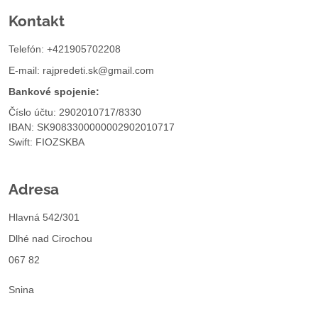
Kontakt
Telefón: +421905702208
E-mail:
rajpredeti.sk@gmail.com
Bankové spojenie:
Číslo účtu: 2902010717/8330
IBAN: SK9083300000002902010717
Swift: FIOZSKBA
Adresa
Hlavná 542/301
Dlhé nad Cirochou
067 82
Snina