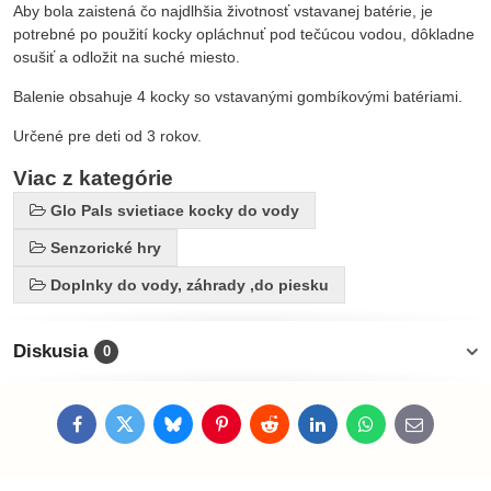
Aby bola zaistená čo najdlhšia životnosť vstavanej batérie, je
potrebné po použití kocky opláchnuť pod tečúcou vodou, dôkladne
osušiť a odložit na suché miesto.
Balenie obsahuje 4 kocky so vstavanými gombíkovými batériami.
Určené pre deti od 3 rokov.
Viac z kategórie
Glo Pals svietiace kocky do vody
Senzorické hry
Doplnky do vody, záhrady ,do piesku
Diskusia
0
Facebook
Twitter
Bluesky
Pinterest
Reddit
LinkedIn
WhatsApp
E-
mail