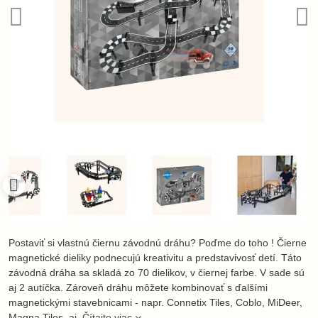
Postaviť si vlastnú čiernu závodnú dráhu? Poďme do toho ! Čierne
magnetické dieliky podnecujú kreativitu a predstavivosť detí. Táto
závodná dráha sa skladá zo 70 dielikov, v čiernej farbe. V sade sú
aj 2 autíčka. Zároveň dráhu môžete kombinovať s ďalšími
magnetickými stavebnicami - napr. Connetix Tiles, Coblo, MiDeer,
Magna Tiles, ai.
Čítajte viac