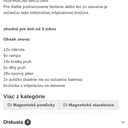
INSPIRAČNÁ BROŽÚRA
Pre ďalšie podnecovanie fantázie alebo len zo stavania je
súčasťou tejto tohtoročnej inšpiratívnej brožúra.
vhodné pre deti od 3 rokov
Obsah znova:
12x zákruta
8x rampa
14x krátky pruh
6x dlhý pruh
28x oporný pilier
2x autíčko (batérie nie sú súčasťou balenia)
brožúrka s inšpiráciou na stavanie
Viac z kategórie
Magnetické pomôcky
Magnetické stavebnice
Diskusia
0