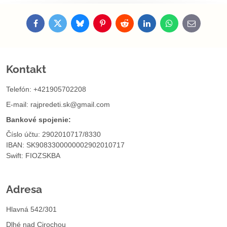
Facebook
Twitter
Bluesky
Pinterest
Reddit
LinkedIn
WhatsApp
E-
mail
Kontakt
Telefón: +421905702208
E-mail:
rajpredeti.sk@gmail.com
Bankové spojenie:
Číslo účtu: 2902010717/8330
IBAN: SK9083300000002902010717
Swift: FIOZSKBA
Adresa
Hlavná 542/301
Dlhé nad Cirochou