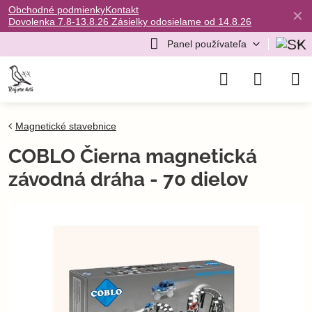
Obchodné podmienky
Kontakt
✕
Dovolenka 7.8-13.8.26 Zásielky odosielame od 14.8.26
Panel používateľa
Magnetické stavebnice
COBLO Čierna magnetická
závodná dráha - 70 dielov