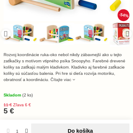
54%
Rozvoj koordinácie ruka-oko nebol nikdy zábavnejší ako u tejto
zatĺkačky s motívom vtipného psíka Snoopyho. Farebné drevené
kolíky sa zatĺkajú malým kladivkom. Kladivko aj farebné zatĺkacie
kolíky sú súčasťou balenia. Pri hre si dieťa rozvíja motoriku,
obratnosť a koordináciu.
Čítajte viac
Skladom
(
2
ks)
11 €
Zľava
6 €
5 €
Do košíka