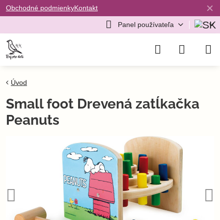
✕
Obchodné podmienky
Kontakt
Panel používateľa
Úvod
Small foot Drevená zatĺkačka
Peanuts