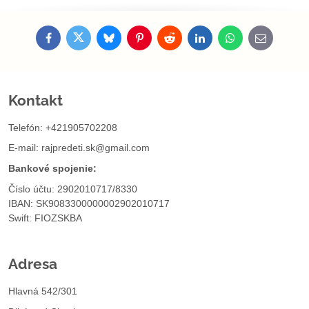
Facebook
Twitter
Bluesky
Pinterest
Reddit
LinkedIn
WhatsApp
E-
mail
Kontakt
Telefón: +421905702208
E-mail:
rajpredeti.sk@gmail.com
Bankové spojenie:
Číslo účtu: 2902010717/8330
IBAN: SK9083300000002902010717
Swift: FIOZSKBA
Adresa
Hlavná 542/301