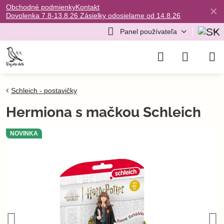
Obchodné podmienky
Kontakt
✕
Dovolenka 7.8-13.8.26 Zásielky odosielame od 14.8.26
Panel používateľa
Schleich - postavičky
Hermiona s mačkou Schleich
NOVINKA