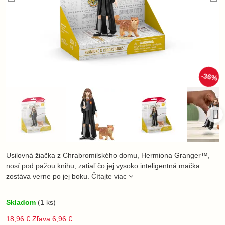
36%
Usilovná žiačka z Chrabromilského domu, Hermiona Granger™,
nosí pod pažou knihu, zatiaľ čo jej vysoko inteligentná mačka
zostáva verne po jej boku.
Čítajte viac
Skladom
(
1
ks)
18,96 €
Zľava
6,96 €