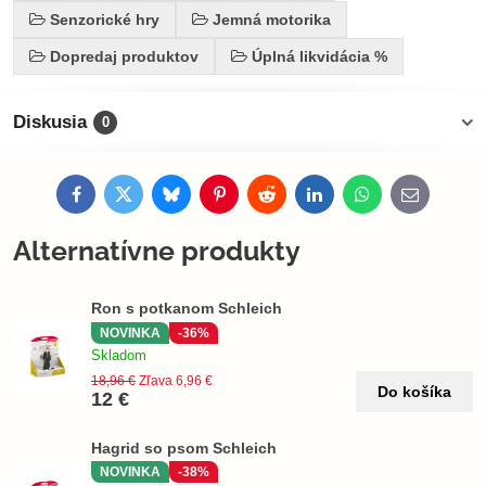
Senzorické hry
Jemná motorika
Dopredaj produktov
Úplná likvidácia %
Diskusia
0
Facebook
Twitter
Bluesky
Pinterest
Reddit
LinkedIn
WhatsApp
E-
mail
Alternatívne produkty
Ron s potkanom Schleich
NOVINKA
-36%
Skladom
18,96 €
Zľava 6,96 €
Do košíka
12 €
Hagrid so psom Schleich
NOVINKA
-38%