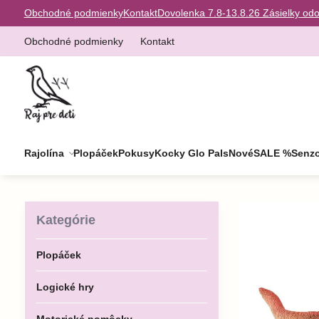
Obchodné podmienky
Kontakt
Dovolenka 7.8-13.8.26 Zásielky od
Obchodné podmienky
Kontakt
Rajolína
Plopáček
Pokusy
Kocky Glo Pals
Nové
SALE %
Senzo
Kategórie
Plopáček
Logické hry