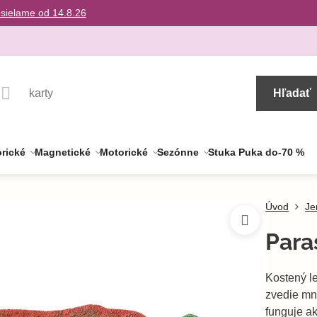
osielame od 14.8.26
Hľadať
rické
Magnetické
Motorické
Sezónne
Stuka Puka do-70 %
Úvod
Je
Para
Kostený l
zvedie mno
funguje ak