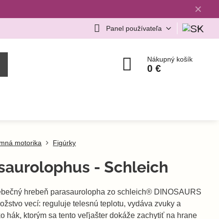
✕
Panel používateľa
Nákupný košík
0 €
mná motorika
Figúrky
saurolophus - Schleich
ebečný hrebeň parasaurolopha zo schleich® DINOSAURS
žstvo vecí: reguluje telesnú teplotu, vydáva zvuky a
o hák, ktorým sa tento veľjašter dokáže zachytiť na hrane