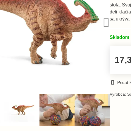
stola. Svo
deti kľači
sa ukrýva
Skladom
17,
Pridať
Výrobca:
S