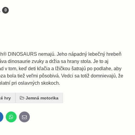
a
0
leich® DINOSAURS nemajú. Jeho nápadný lebečný hrebeň
áva dinosaurie zvuky a držia sa hrany stola. Je to aj
d v tom, keď deti kľačia a lžičkou šatrajú po podlahe, aby
za bola tiež veľmi pôsobivá. Vedci sa totiž domnievajú, že
platní pri oslavných skokoch.
ké hry
Jemná motorika
inkedIn
WhatsApp
E-
mail