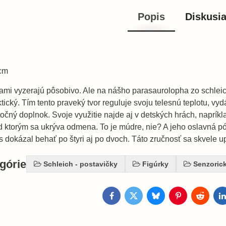
Popis
Diskusi
 cm
ami vyzerajú pôsobivo. Ale na nášho parasaurolopha zo sch
tický. Tím tento praveký tvor reguluje svoju telesnú teplotu, vyd
očný doplnok. Svoje využitie najde aj v detských hrách, napríkla
od ktorým sa ukrýva odmena. To je múdre, nie? A jeho oslavná pó
s dokázal behať po štyri aj po dvoch. Táto zručnosť sa skvele u
egórie
Schleich - postavičky
Figúrky
Senzoric
Facebook
Twitter
Bluesky
Pinterest
Reddit
L