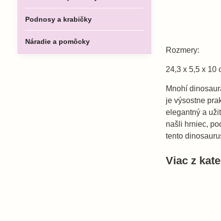
Podnosy a krabičky
Náradie a pomôcky
Rozmery:
24,3 x 5,5 x 10
Mnohí dinosaur
je výsostne prak
elegantný a užit
našli hrniec, p
tento dinosauru
Viac z kat