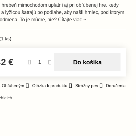
j hrebeň mimochodom uplatní aj pri obľúbenej hre, kedy
a a lyžicou šatrajú po podlahe, aby našli hrniec, pod ktorým
 odmena. To je múdre, nie?
Čítajte viac
(
1
ks)
32 €
Do košíka
 k Obľúbeným
Otázka k produktu
Strážny pes
Doručenia
chleich