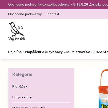
Obchodné podmienky
Kontakt
Dovolenka 7.8-13.8.26 Zásielky od
Obchodné podmienky
Kontakt
Rajolína
Plopáček
Pokusy
Kocky Glo Pals
Nové
SALE %
Senzo
Kategórie
Plopáček
Logické hry