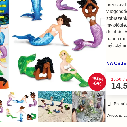
predstaviť
v legendá
zobrazeni
mytológie
do hlbín. 
panen mohl
mýtickými
NA OBJED
15,50 €
15,50 €
6%
14,
Pridať
Výrobca:
Lt