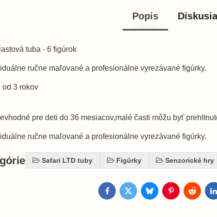
Popis
Diskusi
astová tuba - 6 figúrok
ividuálne ručne maľované a profesionálne vyrezávané figúrky.
 od 3 rokov
evhodné pre deti do 36 mesiacov,malé časti môžu byť prehltnu
ividuálne ručne maľované a profesionálne vyrezávané figúrky.
egórie
Safari LTD tuby
Figúrky
Senzorické hry
Facebook
Twitter
Bluesky
Pinterest
Reddit
L