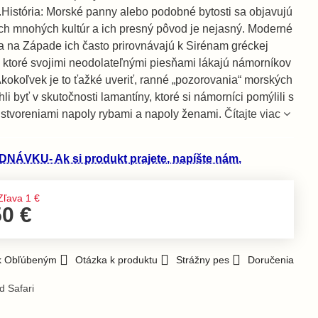
.História: Morské panny alebo podobné bytosti sa objavujú
ch mnohých kultúr a ich presný pôvod je nejasný. Moderné
a na Západe ich často prirovnávajú k Sirénam gréckej
, ktoré svojimi neodolateľnými piesňami lákajú námorníkov
Akokoľvek je to ťažké uveriť, ranné „pozorovania“ morských
i byť v skutočnosti lamantíny, ktoré si námorníci pomýlili s
 stvoreniami napoly rybami a napoly ženami.
Čítajte viac
NÁVKU- Ak si produkt prajete, napíšte nám.
Zľava
1 €
50 €
 k Obľúbeným
Otázka k produktu
Strážny pes
Doručenia
d Safari