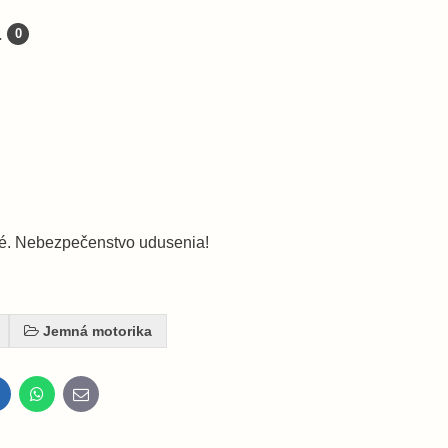
a
0
té. Nebezpečenstvo udusenia!
Jemná motorika
inkedIn
WhatsApp
E-
mail