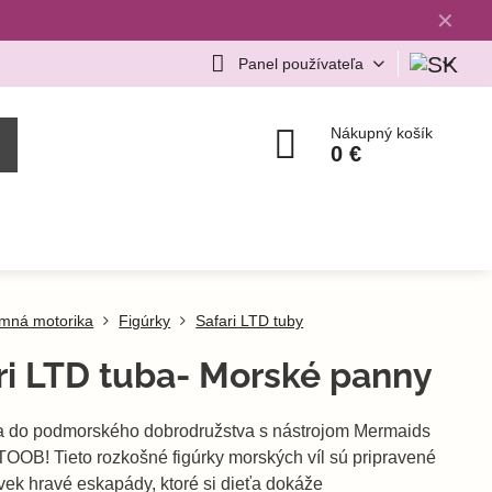
✕
Panel používateľa
Nákupný košík
0 €
mná motorika
Figúrky
Safari LTD tuby
ri LTD tuba- Morské panny
a do podmorského dobrodružstva s nástrojom Mermaids
TOOB! Tieto rozkošné figúrky morských víl sú pripravené
vek hravé eskapády, ktoré si dieťa dokáže