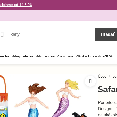
osielame od 14.8.26
Hľadať
rické
Magnetické
Motorické
Sezónne
Stuka Puka do-70 %
Úvod
Je
Safa
Ponorte s
Designer 
na akékoľ