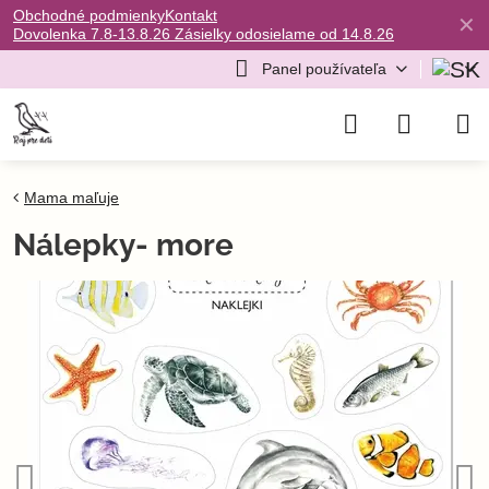
Obchodné podmienky
Kontakt
✕
Dovolenka 7.8-13.8.26 Zásielky odosielame od 14.8.26
Panel používateľa
Mama maľuje
Nálepky- more