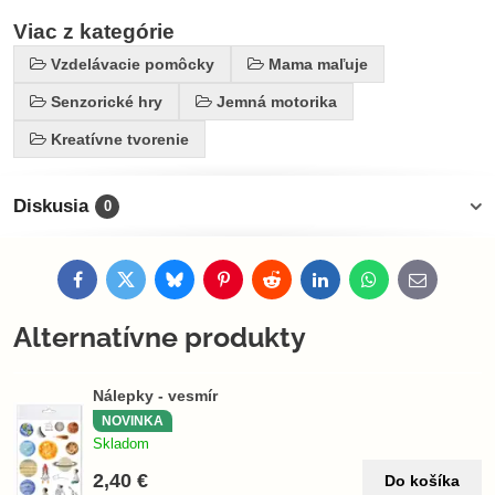
Viac z kategórie
Vzdelávacie pomôcky
Mama maľuje
Senzorické hry
Jemná motorika
Kreatívne tvorenie
Diskusia
0
Facebook
Twitter
Bluesky
Pinterest
Reddit
LinkedIn
WhatsApp
E-
mail
Alternatívne produkty
Nálepky - vesmír
NOVINKA
Skladom
2,40 €
Do košíka