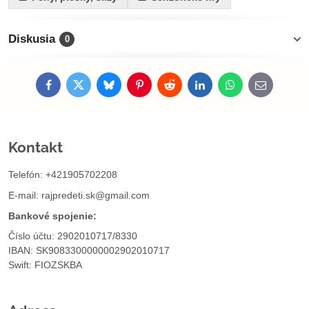
Diskusia
0
Facebook
Twitter
Bluesky
Pinterest
Reddit
LinkedIn
WhatsApp
E-
mail
Kontakt
Telefón: +421905702208
E-mail:
rajpredeti.sk@gmail.com
Bankové spojenie:
Číslo účtu: 2902010717/8330
IBAN: SK9083300000002902010717
Swift: FIOZSKBA