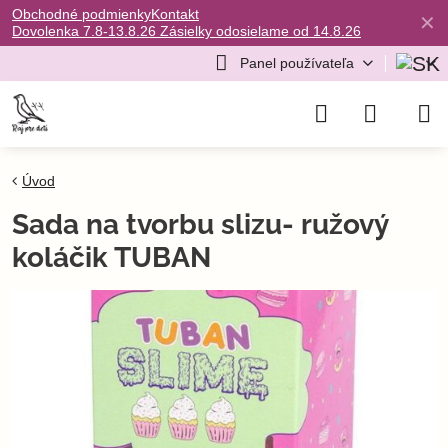
Obchodné podmienky
Kontakt
✕
Dovolenka 7.8-13.8.26 Zásielky odosielame od 14.8.26
Panel používateľa
Úvod
Sada na tvorbu slizu- ružový
koláčik TUBAN