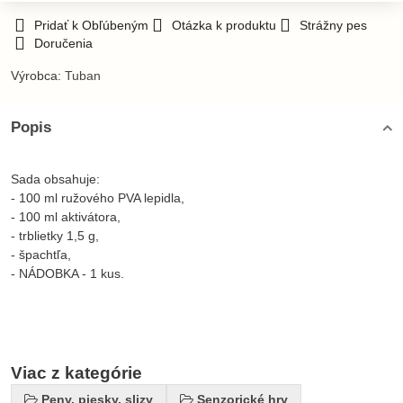
Pridať k Obľúbeným
Otázka k produktu
Strážny pes
Doručenia
Výrobca:
Tuban
Popis
Sada obsahuje:
- 100 ml ružového PVA lepidla,
- 100 ml aktivátora,
- trblietky 1,5 g,
- špachtľa,
- NÁDOBKA - 1 kus.
Viac z kategórie
Peny, piesky, slizy
Senzorické hry