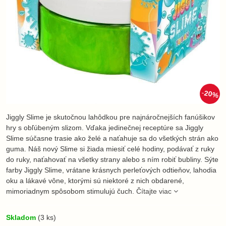
20%
Jiggly Slime je skutočnou lahôdkou pre najnáročnejších fanúšikov
hry s obľúbeným slizom. Vďaka jedinečnej receptúre sa Jiggly
Slime súčasne trasie ako želé a naťahuje sa do všetkých strán ako
guma. Náš nový Slime si žiada miesiť celé hodiny, podávať z ruky
do ruky, naťahovať na všetky strany alebo s ním robiť bubliny. Sýte
farby Jiggly Slime, vrátane krásnych perleťových odtieňov, lahodia
oku a lákavé vône, ktorými sú niektoré z nich obdarené,
mimoriadnym spôsobom stimulujú čuch.
Čítajte viac
Skladom
(
3
ks)