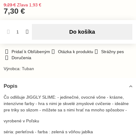
9,23 €
Zľava
1,93 €
7,30 €
Do košíka
Pridať k Obľúbeným
Otázka k produktu
Strážny pes
Doručenia
Výrobca:
Tuban
Popis
Čo odlišuje JIGGLY SLIME: - jedinečné, ovocné vône - krásne,
intenzívne farby - hra s nimi je skvelé zmyslové cvičenie - ideálne
pre triky so slizom - môžete sa s nimi hrať na mnoho spôsobov -
vyrobené v Poľsku
séria: perleťová - farba : zelená s vôňou jablka