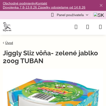
Obchodné podmienky
Kontakt
✕
Dovolenka 7.8-13.8.26 Zásielky odosielame od 14.8.26
Panel používateľa
Úvod
Jiggly Sliz vôňa- zelené jablko
200g TUBAN