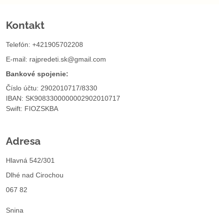
Kontakt
Telefón: +421905702208
E-mail:
rajpredeti.sk@gmail.com
Bankové spojenie:
Číslo účtu: 2902010717/8330
IBAN: SK9083300000002902010717
Swift: FIOZSKBA
Adresa
Hlavná 542/301
Dlhé nad Cirochou
067 82
Snina