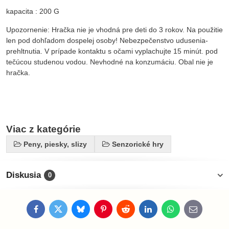
kapacita : 200 G
Upozornenie: Hračka nie je vhodná pre deti do 3 rokov. Na použitie
len pod dohľadom dospelej osoby! Nebezpečenstvo udusenia-
prehltnutia. V prípade kontaktu s očami vyplachujte 15 minút. pod
tečúcou studenou vodou. Nevhodné na konzumáciu. Obal nie je
hračka.
Viac z kategórie
Peny, piesky, slizy
Senzorické hry
Diskusia
0
Facebook
Twitter
Bluesky
Pinterest
Reddit
LinkedIn
WhatsApp
E-
mail