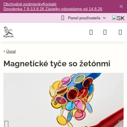
Obchodné podmienky
Kontakt
✕
Dovolenka 7.8-13.8.26 Zásielky odosielame od 14.8.26
Panel používateľa
Úvod
Magnetické tyče so žetónmi