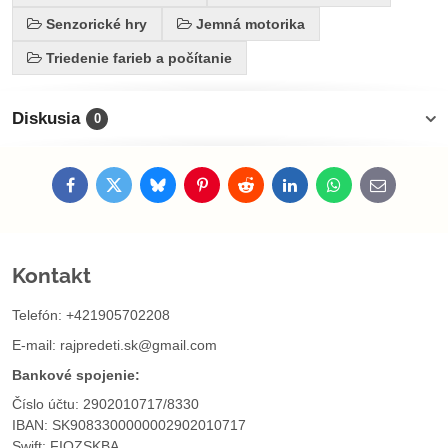
Senzorické hry
Jemná motorika
Triedenie farieb a počítanie
Diskusia
0
Facebook
Twitter
Bluesky
Pinterest
Reddit
LinkedIn
WhatsApp
E-
mail
Kontakt
Telefón: +421905702208
E-mail:
rajpredeti.sk@gmail.com
Bankové spojenie:
Číslo účtu: 2902010717/8330
IBAN: SK9083300000002902010717
Swift: FIOZSKBA