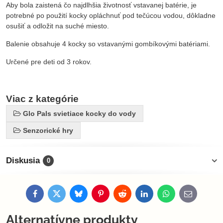
Aby bola zaistená čo najdlhšia životnosť vstavanej batérie, je
potrebné po použití kocky opláchnuť pod tečúcou vodou, dôkladne
osušiť a odložit na suché miesto.
Balenie obsahuje 4 kocky so vstavanými gombíkovými batériami.
Určené pre deti od 3 rokov.
Viac z kategórie
Glo Pals svietiace kocky do vody
Senzorické hry
Diskusia
0
Facebook
Twitter
Bluesky
Pinterest
Reddit
LinkedIn
WhatsApp
E-
mail
Alternatívne produkty